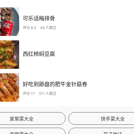
可乐话梅排骨
评分 8.3
49 人做过
西红柿焖豆腐
好吃到舔盘的肥牛金针菇卷
评分 7.1
511 人做过
家常菜大全
快手菜大全