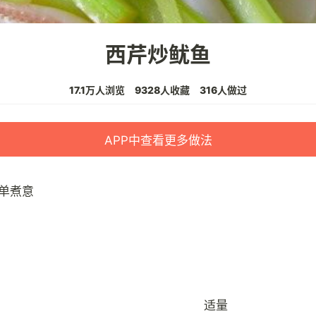
西芹炒鱿鱼
17.1万人浏览
9328人收藏
316人做过
APP中查看更多做法
单煮意
适量