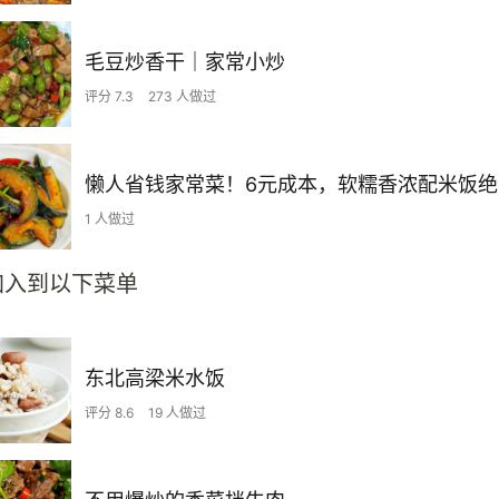
毛豆炒香干｜家常小炒
评分 7.3
273 人做过
懒人省钱家常菜！6元成本，软糯香浓配米饭绝
1 人做过
加入到以下菜单
东北高梁米水饭
评分 8.6
19 人做过