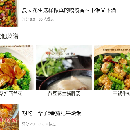
夏天花生这样做真的嘎嘎香～下饭又下酒
评分 8.6
85 人做过
其他菜谱
菇扣西兰花
黄豆花生猪脚汤
干锅牛
想吃一辈子❗️番茄肥牛烩饭
评分 7.9
698 人做过