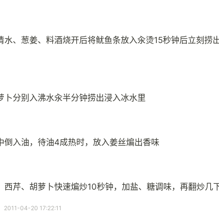
清水、葱姜、料酒烧开后将鱿鱼条放入汆烫15秒钟后立刻捞
萝卜分别入沸水汆半分钟捞出浸入冰水里
中倒入油，待油4成热时，放入姜丝煸出香味
、西芹、胡萝卜快速煸炒10秒钟，加盐、糖调味，再翻炒几
11-04-20 17:22:11