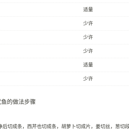
适量
少许
少许
少许
适量
少许
鱿鱼的做法步骤
净后切成条，西芹也切成条，胡萝卜切成片，姜切丝，葱切