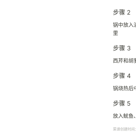
步骤 2
锅中放入
里
步骤 3
西芹和胡
步骤 4
锅烧热后
步骤 5
放入鱿鱼
菜谱创建时间：20