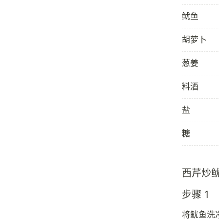
鱿鱼
胡萝卜
葱姜
料酒
盐
糖
西芹炒
步骤 1
将鱿鱼洗