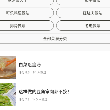
家常菜大全
茄子做法
可乐鸡翅做法
红烧肉做法
排骨做法
冬瓜做法
全部菜谱分类
白菜疙瘩汤
评分 8.3
84 人做过
这样做的豆角拿肉都不换！
评分 7.8
140 人做过