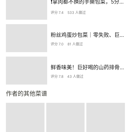
❗拿肉都不换的手撕包菜，5分钟快手家常菜🔥
评分 7.4
533 人做过
粉丝鸡蛋炒包菜｜零失败、巨下饭
评分 7.0
81 人做过
鲜香味美！巨好喝的山药排骨汤！！
评分 7.8
43 人做过
作者的其他菜谱