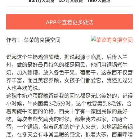
85.1万人浏览
5.7万人收藏
1997人做过
APP中查看更多做法
作者：
菜菜的食摄空间
说起这个牛奶鸡蛋醪糟，据说起源于临夏，后传入兰
州，做的最好最具特色的都是回民，他们用铜锅煮牛
奶，加入醪糟，放入各色干果，葡萄干，这东西不仅营
养丰富，而且美容养颜，女孩子们都爱它，我还见过男
人也喜欢的说。
这碗牛奶鸡蛋醪糟留给我的回忆都是无比美好的，记得
小时候，牛肉面卖3毛5分时，这个就要卖到8毛钱，合
着两碗牛肉面的价格，西关十字有一家回民做的最好
吃，每次老爸奖励我的时候，都带我去那家，加两个
蛋，一个铜锅，带着风机的炉子大火煮，火焰舔舐着锅
底，在冬天会有非常温暖的感觉，抱着大碗，西里呼噜