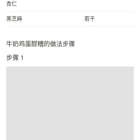
杏仁
黑芝麻
若干
牛奶鸡蛋醪糟的做法步骤
步骤 1