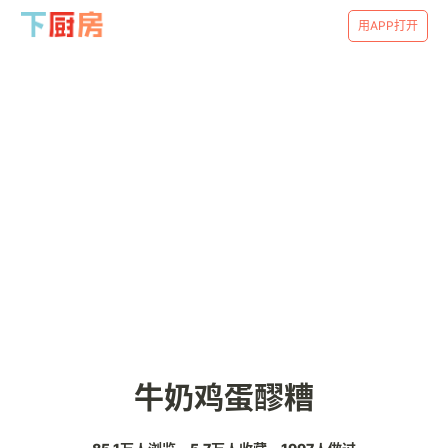
用APP打开
牛奶鸡蛋醪糟