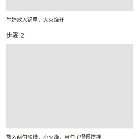
牛奶放入锅里，大火烧开
步骤 2
放入两勺醪糟，小火烧，用勺子慢慢搅拌