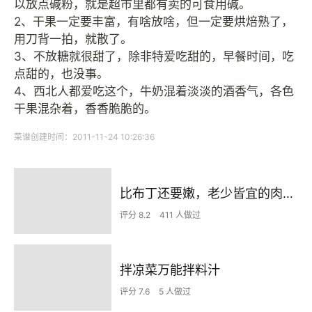
以放点碱粉，就是超市里都有卖的可食用碱。
2、干果一定要丰富，有啥放啥，但一定要烘焙熟了，
用刀背一拍，就散了。
3、不放糖就很甜了，除非特爱吃甜的，早餐时间，吃
点甜的，也没事。
4、西北人都爱吃这个，牛奶混着淡淡的酒香气，各色
干果混杂着，香香脆脆的。
菜谱创建时间：2011-11-24 10:26:36
比布丁还要嫩，老少皆宜的肉沫蒸蛋
评分 8.2
411 人做过
拌凉菜万能拌料汁
评分 7.6
5 人做过