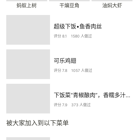
蚂蚁上树
干煸豆角
油焖大虾
超级下饭•鱼香肉丝
评分 8.1
1580 人做过
可乐鸡翅
评分 7.8
1057 人做过
下饭菜“青椒酿肉”，香糯多汁鲜嫩下饭
评分 7.9
373 人做过
被大家加入到以下菜单