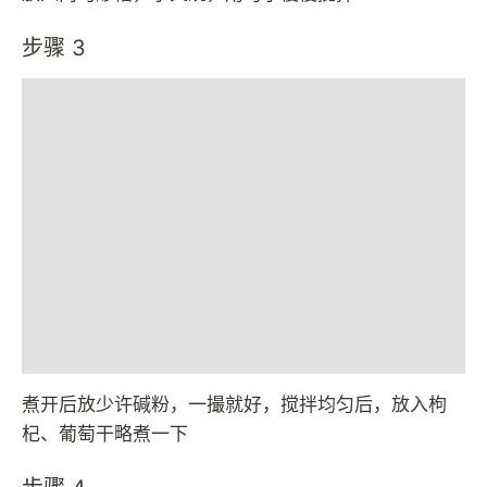
步骤 3
煮开后放少许碱粉，一撮就好，搅拌均匀后，放入枸
杞、葡萄干略煮一下