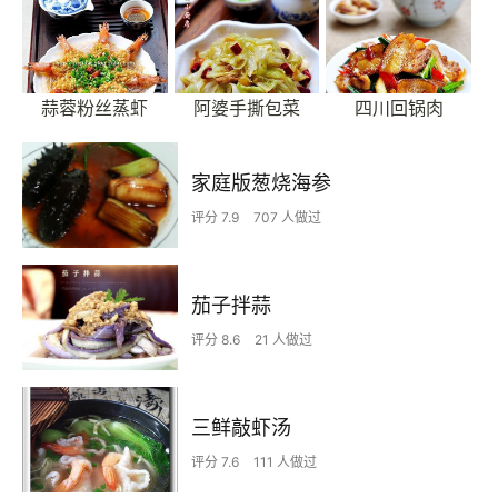
蒜蓉粉丝蒸虾
阿婆手撕包菜
四川回锅肉
家庭版葱烧海参
评分 7.9
707 人做过
茄子拌蒜
评分 8.6
21 人做过
三鲜敲虾汤
评分 7.6
111 人做过