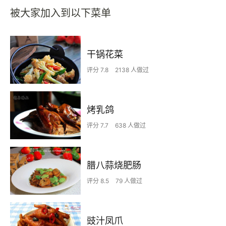
被大家加入到以下菜单
干锅花菜
评分 7.8
2138 人做过
烤乳鸽
评分 7.7
638 人做过
腊八蒜烧肥肠
评分 8.5
79 人做过
豉汁凤爪