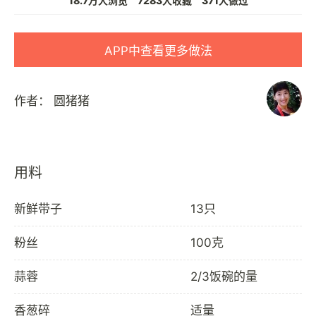
18.7万人浏览
7283人收藏
371人做过
APP中查看更多做法
作者：
圆猪猪
用料
新鲜带子
13只
粉丝
100克
蒜蓉
2/3饭碗的量
香葱碎
适量