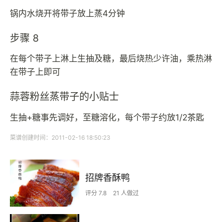
锅内水烧开将带子放上蒸4分钟
步骤 8
在每个带子上淋上生抽及糖，最后烧热少许油，乘热淋
在带子上即可
蒜蓉粉丝蒸带子的小贴士
生抽+糖事先调好，至糖溶化，每个带子约放1/2茶匙
菜谱创建时间：2011-02-16 18:50:23
招牌香酥鸭
评分 7.8
21 人做过