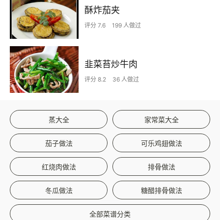
酥炸茄夹
评分 7.6
199 人做过
韭菜苔炒牛肉
评分 8.2
36 人做过
蒸大全
家常菜大全
茄子做法
可乐鸡翅做法
红烧肉做法
排骨做法
冬瓜做法
糖醋排骨做法
全部菜谱分类