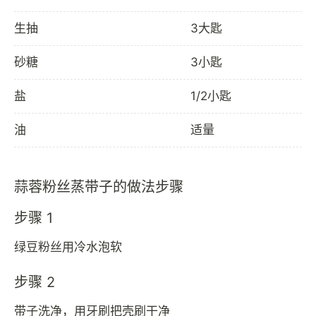
生抽
3大匙
砂糖
3小匙
盐
1/2小匙
油
适量
蒜蓉粉丝蒸带子的做法步骤
步骤 1
绿豆粉丝用冷水泡软
步骤 2
带子洗净，用牙刷把壳刷干净