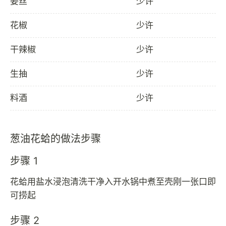
姜丝
少许
花椒
少许
干辣椒
少许
生抽
少许
料酒
少许
葱油花蛤的做法步骤
步骤 1
花蛤用盐水浸泡清洗干净入开水锅中煮至壳刚一张口即
可捞起
步骤 2