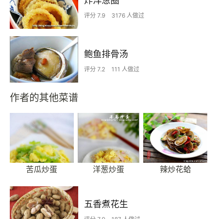
炸洋葱圈
评分 7.9
3176 人做过
鲍鱼排骨汤
评分 7.2
111 人做过
作者的其他菜谱
苦瓜炒蛋
洋葱炒蛋
辣炒花蛤
五香煮花生