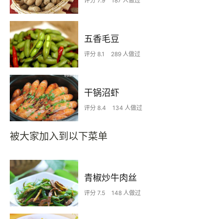
评分 7.9
187 人做过
五香毛豆
评分 8.1
289 人做过
干锅沼虾
评分 8.4
134 人做过
被大家加入到以下菜单
青椒炒牛肉丝
评分 7.5
148 人做过