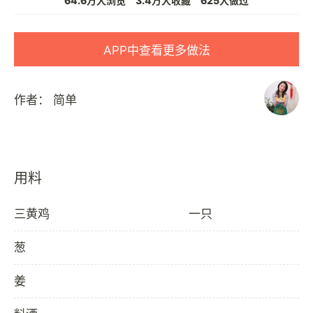
64.6万人浏览
3.4万人收藏
625人做过
APP中查看更多做法
作者：
简单
用料
三黄鸡
一只
葱
姜