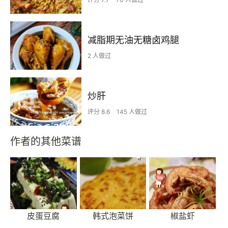
减脂期无油无糖卤鸡腿
2 人做过
炒肝
评分 8.6
145 人做过
作者的其他菜谱
皮蛋豆腐
韩式泡菜饼
椒盐虾