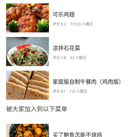
可乐鸡翅
评分 8.2
73120 人做过
凉拌石花菜
评分 7.8
32 人做过
家庭版自制午餐肉（鸡肉版）
评分 8.1
115 人做过
被大家加入到以下菜单
买了鲍鱼怎能不烧鸡