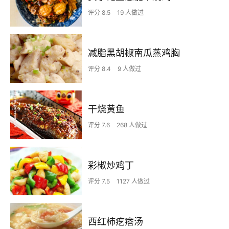
评分 8.5
19 人做过
减脂黑胡椒南瓜蒸鸡胸
评分 8.4
9 人做过
干烧黄鱼
评分 7.6
268 人做过
彩椒炒鸡丁
评分 7.5
1127 人做过
西红柿疙瘩汤