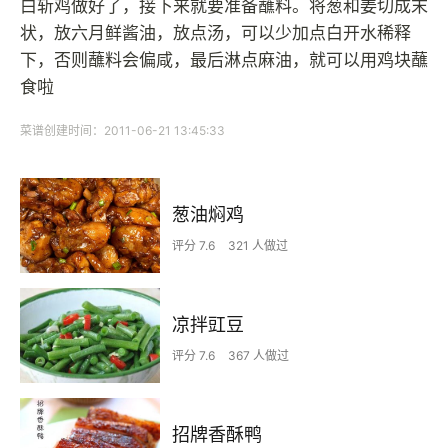
白斩鸡做好了，接下来就要准备蘸料。将葱和姜切成末
状，放六月鲜酱油，放点汤，可以少加点白开水稀释
下，否则蘸料会偏咸，最后淋点麻油，就可以用鸡块蘸
食啦
菜谱创建时间：2011-06-21 13:45:33
葱油焖鸡
评分 7.6
321 人做过
凉拌豇豆
评分 7.6
367 人做过
招牌香酥鸭