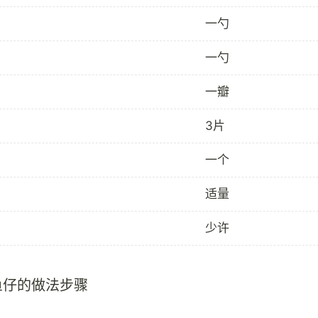
一勺
一勺
一瓣
3片
一个
适量
少许
鱼仔的做法步骤