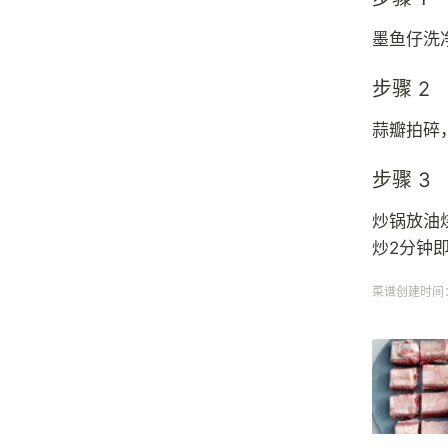
墨鱼仔洗
步骤 2
蒜瓣拍碎
步骤 3
炒锅放油
炒2分钟
菜谱创建时间：20