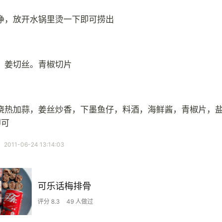
净，放开水锅里烫一下即可捞出
，姜切丝。青椒切片
烧热加蒜，姜丝炒香，下墨鱼仔，料酒，海鲜酱，青椒片，
即可
11-06-24 13:14:03
可乐话梅排骨
评分 8.3
49 人做过