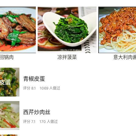
回锅肉
凉拌菠菜
意大利肉
青椒皮蛋
评分 8.1
1069 人做过
西芹炒肉丝
评分 7.1
170 人做过