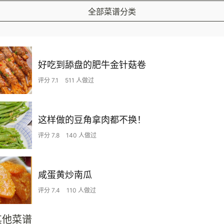
全部菜谱分类
好吃到舔盘的肥牛金针菇卷
评分 7.1
511 人做过
这样做的豆角拿肉都不换！
评分 7.8
140 人做过
咸蛋黄炒南瓜
评分 7.4
110 人做过
其他菜谱