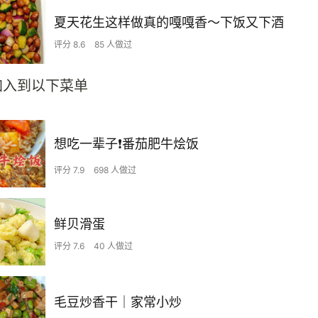
夏天花生这样做真的嘎嘎香～下饭又下酒
评分 8.6
85 人做过
加入到以下菜单
想吃一辈子❗️番茄肥牛烩饭
评分 7.9
698 人做过
鲜贝滑蛋
评分 7.6
40 人做过
毛豆炒香干｜家常小炒