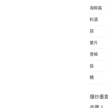
海鲜酱
料酒
蒜
姜片
青椒
盐
糖
爆炒墨
步骤 1