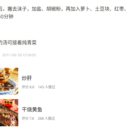
后，撇去沫子，加盐、胡椒粉，再加入萝卜、土豆块、红枣
50分钟
的汤可接着炖青菜
11-06-26 12:18:05
炒肝
评分 8.6
145 人做过
干烧黄鱼
评分 7.6
268 人做过