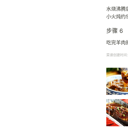
水烧沸腾
小火炖约
步骤 6
吃完羊肉
菜谱创建时间：20