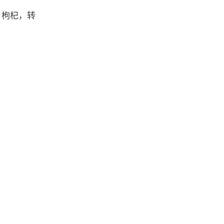
、枸杞，转