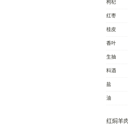
枸杞
红枣
桂皮
香叶
生抽
料酒
盐
油
红焖羊