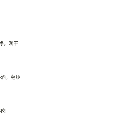
净，沥干
料酒，翻炒
羊肉