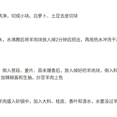
洗净，切成小块。白萝卜、土豆去皮切块
水，水沸腾后将羊肉块放入焯2分钟后捞出，再用热水冲洗干
，倒入葱段、姜片、蒜末爆香后，放入焯好的羊肉块，倒入
，加辣椒酱和生抽，炒至羊肉上色
羊肉盛入砂锅中，加入大料、桂皮、香叶和清水，水要没过