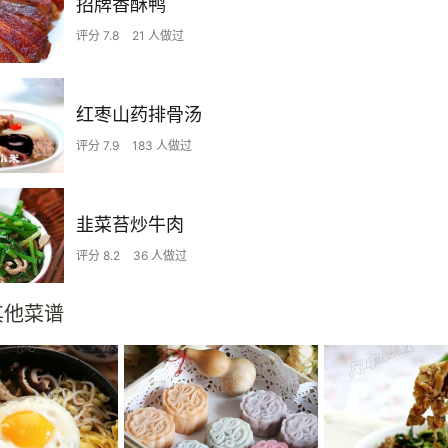
招牌香酥鸭
评分 7.8
21 人做过
红枣山药排骨汤
评分 7.9
183 人做过
韭菜苔炒牛肉
评分 8.2
36 人做过
其他菜谱