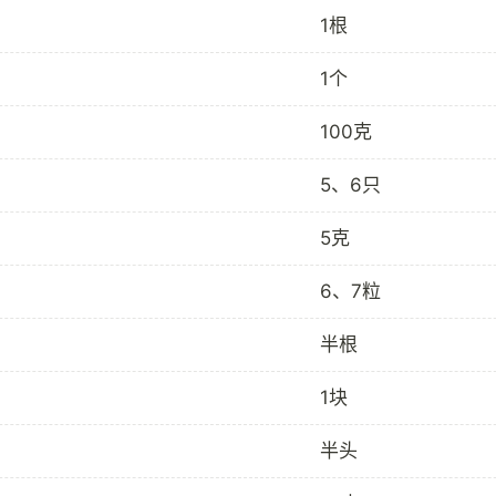
1根
1个
100克
5、6只
5克
6、7粒
半根
1块
半头