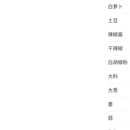
白萝卜
土豆
辣椒酱
干辣椒
白胡椒粉
大料
大葱
姜
蒜