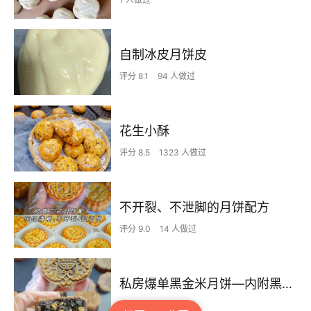
自制冰皮月饼皮
评分 8.1
94 人做过
花生小酥
评分 8.5
1323 人做过
不开裂、不泄脚的月饼配方
评分 9.0
14 人做过
私房爆单黑金米月饼—内附黑芝麻核桃馅配方
评分 8.1
44 人做过