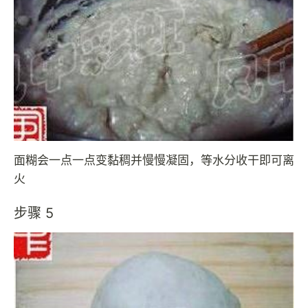
面糊会一点一点变黏稠并慢慢凝固，等水分收干即可离
火
步骤 5