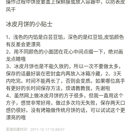
操作过程中饼皮要盖上保鲜膜或放入容器中，以防表皮
风干
冰皮月饼的小贴士
1、浅色的内馅是白芸豆馅，深色的是红豆馅,皮馅颜色
有反差会更漂亮
2、用不同颜色的小面团在花心中间点缀一下，绝对画
龙点睛哦
3、冰皮月饼也是不能久放的，所以一次不要做太多，
保存的话最好装在密封盒内再放入冰箱冷藏，2、3天
内吃完。时间不能再长了，否则会变质。如果哪位高手
有更好的长时间保存方法，烦请教教我，先谢啦
4、虽然网上做冰皮月饼的方子很多，但我一直用这个
方子，感觉非常好用，做过多次均无失败，保存两天口
感仍很好。没有烤箱做传统月饼的话，可以试试这个更
漂亮的哦
菜谱创建时间：2011-12-17 12:48:07