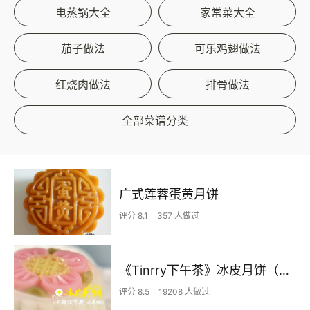
电蒸锅大全
家常菜大全
茄子做法
可乐鸡翅做法
红烧肉做法
排骨做法
全部菜谱分类
广式莲蓉蛋黄月饼
评分 8.1
357 人做过
《Tinrry下午茶》冰皮月饼（奶黄馅）
评分 8.5
19208 人做过