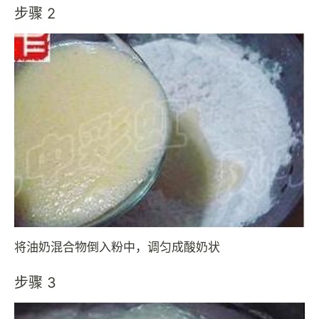
步骤 2
将油奶混合物倒入粉中，调匀成酸奶状
步骤 3