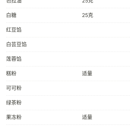
色拉油
25克
白糖
25克
红豆馅
白芸豆馅
莲蓉馅
糕粉
适量
可可粉
绿茶粉
果冻粉
适量