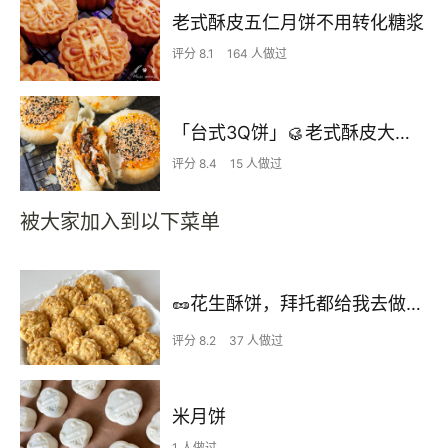
老式酥皮五仁月饼不用转化糖浆
评分 8.1
164 人做过
「台式3Q饼」🥮老式酥皮大月饼｜酥软又有层次，一口惊艳！
评分 8.4
15 人做过
被大家加入到以下菜单
🥜花生酥饼，拜托都给我去做，好吃绝了👍
评分 8.2
37 人做过
米月饼
1 人做过