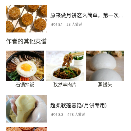
原来做月饼这么简单，第一次这样算成功了吗（详细避坑指南）
评分 8.1
23 人做过
作者的其他菜谱
石锅拌饭
孜然羊肉片
蒸馒头
超柔软莲蓉馅(月饼专用)
评分 8.3
478 人做过