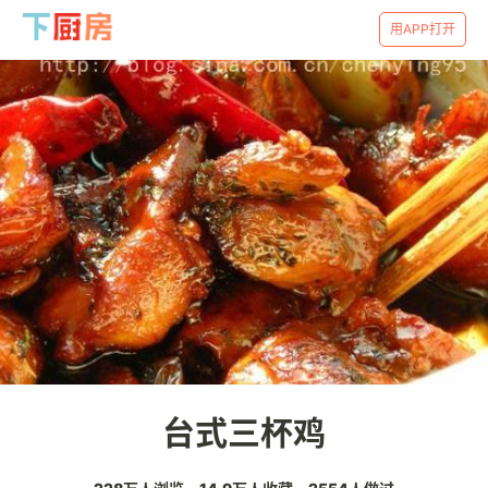
用APP打开
台式三杯鸡