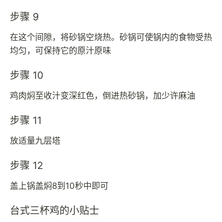
步骤 9
在这个间隙，将砂锅空烧热。砂锅可使锅内的食物受热
均匀，可保持它的原汁原味
步骤 10
鸡肉焖至收汁变深红色，倒进热砂锅，加少许麻油
步骤 11
放适量九层塔
步骤 12
盖上锅盖焖8到10秒中即可
台式三杯鸡的小贴士