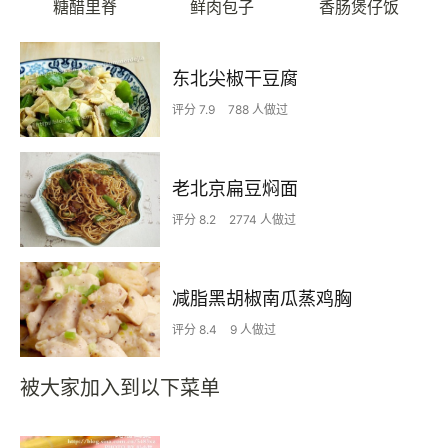
糖醋里脊
鲜肉包子
香肠煲仔饭
东北尖椒干豆腐
评分 7.9
788 人做过
老北京扁豆焖面
评分 8.2
2774 人做过
减脂黑胡椒南瓜蒸鸡胸
评分 8.4
9 人做过
被大家加入到以下菜单