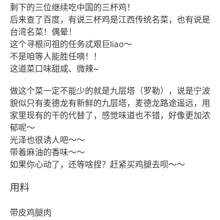
剩下的三位继续吃中国的三杯鸡！
后来查了百度，有说三杯鸡是江西传统名菜，也有说是
台湾名菜！偶晕！
这个寻根问祖的任务忒艰巨liao～
不是咱等人能胜任嘀！！
这道菜口味甜咸、微辣~
做这个菜一定不能少的就是九层塔（罗勒），说是宁波
貌似只有麦德龙有新鲜的九层塔，麦德龙路途遥远，用
家里现有的干的代替了，感觉味道也不错，好像更加浓
郁呢～
光泽也很诱人吧～～
带着麻油的香味～～
用料
带皮鸡腿肉