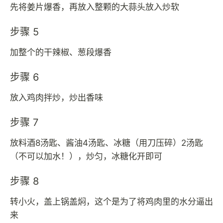
先将姜片爆香，再放入整颗的大蒜头放入炒软
步骤 5
加整个的干辣椒、葱段爆香
步骤 6
放入鸡肉拌炒，炒出香味
步骤 7
放料酒8汤匙、酱油4汤匙、冰糖（用刀压碎）2汤匙
（不可以加水！），炒匀，冰糖化开即可
步骤 8
转小火，盖上锅盖焖，这个是为了将鸡肉里的水分逼出
来