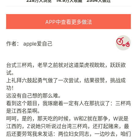
228万人浏览
14.9万人收藏
2554人做过
APP中查看更多做法
作者：
apple爱自己
台式三杯鸡，老早之前就对这道菜虎视眈眈，跃跃欲
试。
上礼拜六鼓起勇气做了一次尝试，结果很赞，挑战成
功！
远没有自己想的那么难。
看到这个题目，我琢磨着一定有人在那抗议了：三杯鸡
是江西名菜啊。
呵呵，是的，那天吃的时候，W和Z就在那争，W说是
江西的，Z说她只听说过台湾三杯鸡，还打起赌来，最
后还要劳驾我来发话：两位妇女同志，一边吵去，咱们