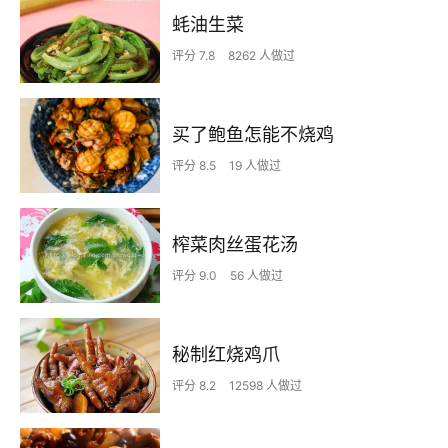
蚝油生菜
评分 7.8
8262 人做过
买了鲍鱼怎能不烧鸡
评分 8.5
19 人做过
榨菜肉丝蛋花汤
评分 9.0
56 人做过
秘制红烧鸡爪
评分 8.2
12598 人做过