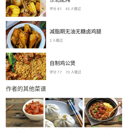
评分 8.1
45 人做过
减脂期无油无糖卤鸡腿
2 人做过
自制鸡公煲
评分 7.7
70 人做过
作者的其他菜谱