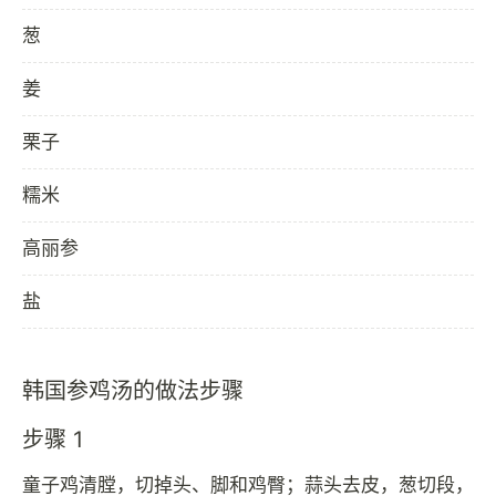
葱
姜
栗子
糯米
高丽参
盐
韩国参鸡汤的做法步骤
步骤 1
童子鸡清膛，切掉头、脚和鸡臀；蒜头去皮，葱切段，