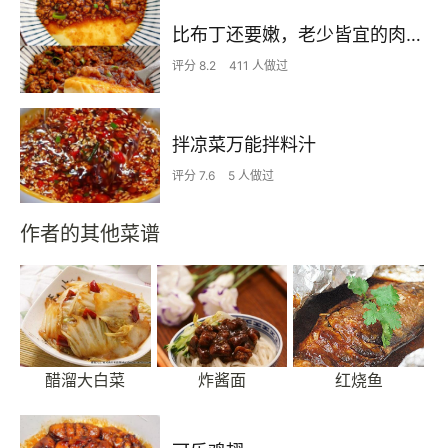
比布丁还要嫩，老少皆宜的肉沫蒸蛋
评分 8.2
411 人做过
拌凉菜万能拌料汁
评分 7.6
5 人做过
作者的其他菜谱
醋溜大白菜
炸酱面
红烧鱼