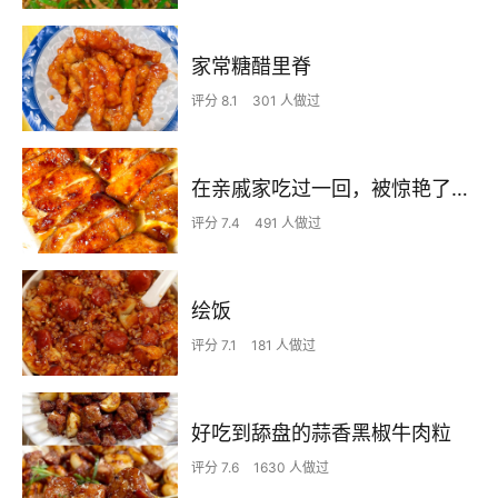
家常糖醋里脊
评分 8.1
301 人做过
在亲戚家吃过一回，被惊艳了…
评分 7.4
491 人做过
绘饭
评分 7.1
181 人做过
好吃到舔盘的蒜香黑椒牛肉粒
评分 7.6
1630 人做过