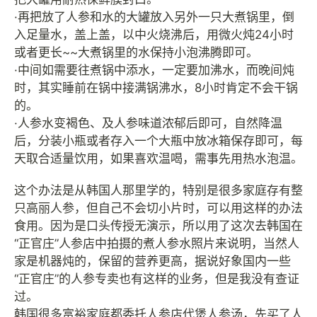
·再把放了人参和水的大罐放入另外一只大煮锅里，倒
入足量水，盖上盖，以中火烧沸后，用微火炖24小时
或者更长~~大煮锅里的水保持小泡沸腾即可。
·中间如需要往煮锅中添水，一定要加沸水，而晚间炖
时，其实睡前在锅中接满锅沸水，8小时肯定不会干锅
的。
·人参水变褐色、及人参味道浓郁后即可，自然降温
后，分装小瓶或者存入一个大瓶中放冰箱保存即可，每
天取合适量饮用，如果喜欢温喝，需事先用热水泡温。
这个办法是从韩国人那里学的，特别是很多家庭存有整
只高丽人参，但自己不会切小片时，可以用这样的办法
食用。因为是口头传授无演示，所以用了这次去韩国在
“正官庄”人参店中拍摄的煮人参水照片来说明，当然人
家是机器炖的，保留的营养更高，据说好象国内一些
“正官庄”的人参专卖也有这样的业务，但是我没有查证
过。
韩国很多富裕家庭都委托人参店代煲人参汤，先买了人