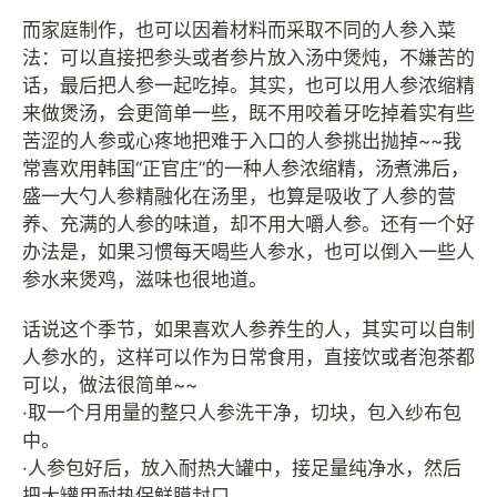
而家庭制作，也可以因着材料而采取不同的人参入菜
法：可以直接把参头或者参片放入汤中煲炖，不嫌苦的
话，最后把人参一起吃掉。其实，也可以用人参浓缩精
来做煲汤，会更简单一些，既不用咬着牙吃掉着实有些
苦涩的人参或心疼地把难于入口的人参挑出抛掉~~我
常喜欢用韩国“正官庄”的一种人参浓缩精，汤煮沸后，
盛一大勺人参精融化在汤里，也算是吸收了人参的营
养、充满的人参的味道，却不用大嚼人参。还有一个好
办法是，如果习惯每天喝些人参水，也可以倒入一些人
参水来煲鸡，滋味也很地道。
话说这个季节，如果喜欢人参养生的人，其实可以自制
人参水的，这样可以作为日常食用，直接饮或者泡茶都
可以，做法很简单~~
·取一个月用量的整只人参洗干净，切块，包入纱布包
中。
·人参包好后，放入耐热大罐中，接足量纯净水，然后
把大罐用耐热保鲜膜封口。