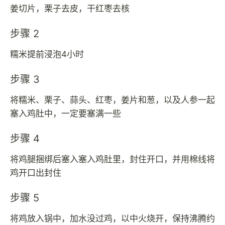
姜切片，栗子去皮，干红枣去核
步骤 2
糯米提前浸泡4小时
步骤 3
将糯米、栗子、蒜头、红枣，姜片和葱，以及人参一起
塞入鸡肚中，一定要塞满一些
步骤 4
将鸡腿捆绑后塞入塞入鸡肚里，封住开口，并用棉线将
鸡开口出封住
步骤 5
将鸡放入锅中，加水没过鸡，以中火烧开，保持沸腾约