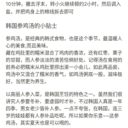
10分钟，撇去浮末，转小火继续顿约2小时，然后调入
盐，并把鸡身上的棉线拆去即可
韩国参鸡汤的小贴士
参鸡汤，是经典的韩式食物，也是这个季节，最温暖人
心的美食,而且美味。
藏在鸡肚里的糯米混合了鸡肉的香浓，还有红枣、栗子
的甘甜，而人参淡淡的清苦恰倒好处。记得汤在食用的
前务必把糯米从鸡肚里捞出滚一小会儿，如此再品尝，
鸡汤中又混合了糯米的香气，如鸡汤粥底一般，滋味极
好，当然更为养生。
以高丽人参入菜，是韩国烹饪的特色之一。虽然我们很
讲究人参要冬补、要虚弱时才补，不过韩国人真是一年
四季、男女老少皆补人参。一点不夸张，在韩国，连三
岁的娃娃都有人参补品吃呢。所以如果你乐意~~这参
鸡汤，其实夏天也是可以喝的。