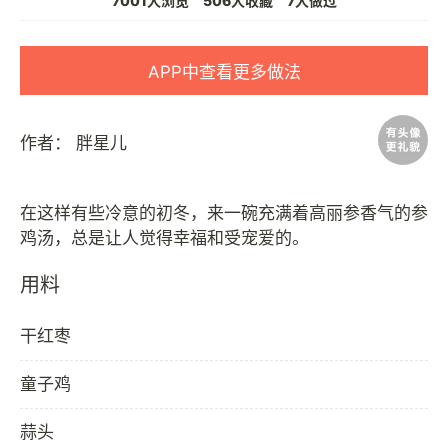
7001人浏览
506人收藏
7人做过
APP中查看更多做法
作者：
胖星儿
在这样有些冷意的初冬，来一碗充满着高丽参香气的参
用料
干红枣
童子鸡
蒜头