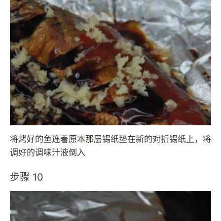
将烤好的鱼连着原本那层锡纸垫在新的对折锡纸上，将
调好的调味汁液倒入
步骤 10