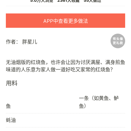
5.0万人浏览
2361人收藏
55人做过
APP中查看更多做法
作者：
胖星儿
无油烟版的红烧鱼，也许会让因为讨厌满屋、满身煎鱼
用料
一条（如黄鱼、鲈
鱼
鱼）
蚝油