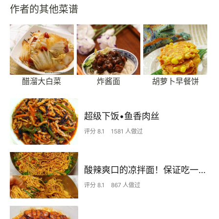
作者的其他菜谱
醋溜大白菜
炸酱面
胡萝卜早餐饼
超级下饭•鱼香肉丝
评分 8.1
1581 人做过
酸辣爽口的凉拌面！保证吃一次就上瘾
评分 8.1
867 人做过