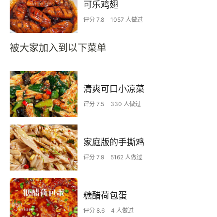
可乐鸡翅
评分 7.8
1057 人做过
被大家加入到以下菜单
清爽可口小凉菜
评分 7.5
330 人做过
家庭版的手撕鸡
评分 7.9
5162 人做过
糖醋荷包蛋
评分 8.6
4 人做过