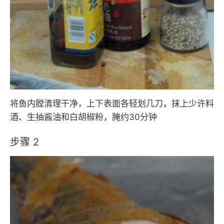
将鱼内膛清理干净，上下表面各轻划几刀，抹上少许料
酒、生抽酱油和白胡椒粉，腌约30分钟
步骤 2