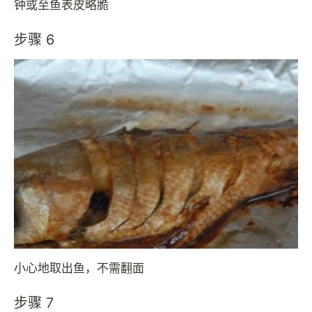
钟或至鱼表皮略脆
步骤 6
小心地取出鱼，不需翻面
步骤 7