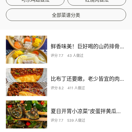
全部菜谱分类
鲜香味美！巨好喝的山药排骨汤！！
评分 7.7
43 人做过
比布丁还要嫩，老少皆宜的肉沫蒸蛋
评分 8.2
411 人做过
夏日开胃小凉菜“皮蛋拌黄瓜🥒”开胃减脂
评分 7.7
539 人做过