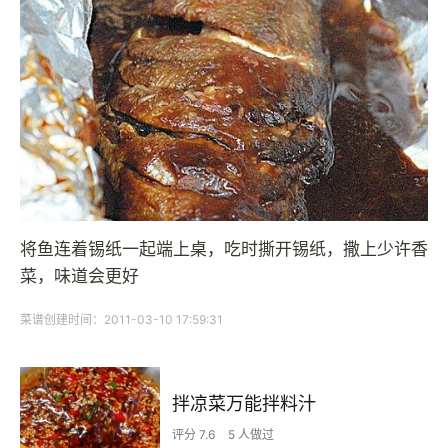
将鱼连着锡纸一起端上桌，吃时撕开锡纸，撒上少许香
菜，味道会更好
菜谱创建时间：2011-03-10 17:59:31
拌凉菜万能拌料汁
评分 7.6
5 人做过