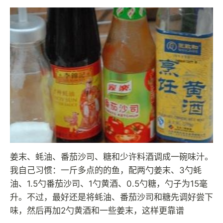
姜末、蚝油、番茄沙司、糖和少许料酒调成一碗味汁。
我自己习惯：一斤多点的的鱼，配两勺姜末、3勺蚝
油、1.5勺番茄沙司、1勺黄酒、0.5勺糖，勺子为15毫
升。不过，最好还是将蚝油、番茄沙司和糖先调好尝下
味，然后再加2勺黄酒和一些姜末，这样更靠谱