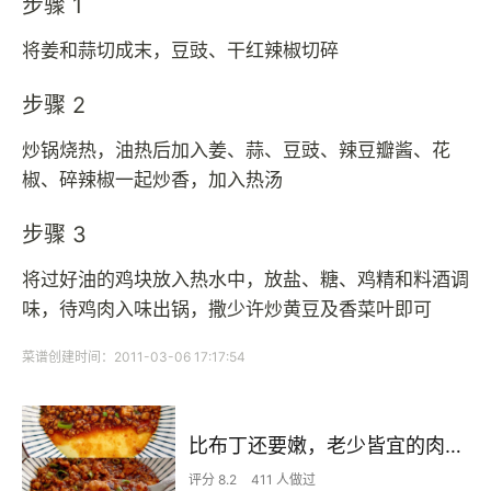
步骤 1
将姜和蒜切成末，豆豉、干红辣椒切碎
步骤 2
炒锅烧热，油热后加入姜、蒜、豆豉、辣豆瓣酱、花
椒、碎辣椒一起炒香，加入热汤
步骤 3
将过好油的鸡块放入热水中，放盐、糖、鸡精和料酒调
味，待鸡肉入味出锅，撒少许炒黄豆及香菜叶即可
菜谱创建时间：2011-03-06 17:17:54
比布丁还要嫩，老少皆宜的肉沫蒸蛋
评分 8.2
411 人做过