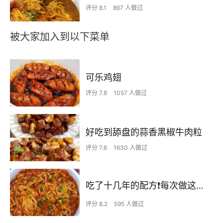
评分 8.1
867 人做过
被大家加入到以下菜单
可乐鸡翅
评分 7.8
1057 人做过
好吃到舔盘的蒜香黑椒牛肉粒
评分 7.6
1630 人做过
吃了十几年的配方❗️每次做这至少吃2碗
评分 8.2
595 人做过