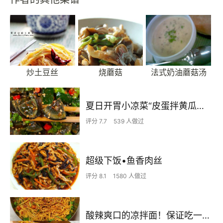
炒土豆丝
烧蘑菇
法式奶油蘑菇汤
夏日开胃小凉菜“皮蛋拌黄瓜🥒”开胃减脂
评分 7.7
539 人做过
超级下饭•鱼香肉丝
评分 8.1
1580 人做过
酸辣爽口的凉拌面！保证吃一次就上瘾