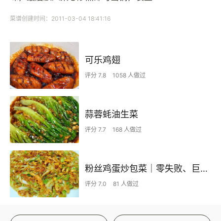
菜谱创建时间：2011-03-04 18:41:16
可乐鸡翅
评分 7.8
1058 人做过
蒜蓉蚝油生菜
评分 7.7
168 人做过
粉丝鸡蛋炒包菜｜零失败、巨下饭
评分 7.0
81 人做过