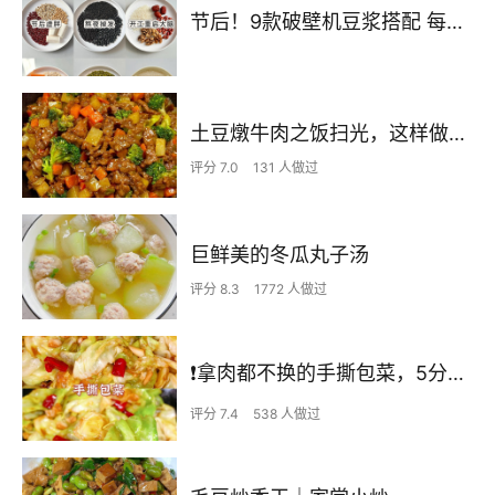
节后！9款破壁机豆浆搭配 每天不重样喝出好状态！
土豆燉牛肉之饭扫光，这样做也太香了吧，还没出锅已是浓香四溢了
评分 7.0
131 人做过
巨鲜美的冬瓜丸子汤
评分 8.3
1772 人做过
❗拿肉都不换的手撕包菜，5分钟快手家常菜🔥
评分 7.4
538 人做过