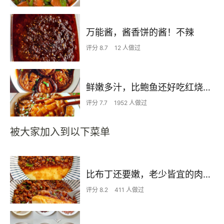
万能酱，酱香饼的酱！不辣
评分 8.7
12 人做过
鲜嫩多汁，比鲍鱼还好吃红烧香菇
评分 7.7
1952 人做过
被大家加入到以下菜单
比布丁还要嫩，老少皆宜的肉沫蒸蛋
评分 8.2
411 人做过