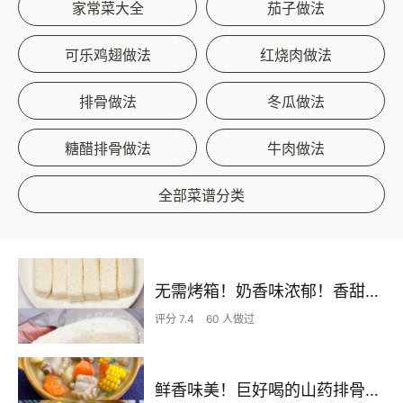
家常菜大全
茄子做法
可乐鸡翅做法
红烧肉做法
排骨做法
冬瓜做法
糖醋排骨做法
牛肉做法
全部菜谱分类
无需烤箱！奶香味浓郁！香甜嫩滑的椰蓉奶糕
评分 7.4
60 人做过
鲜香味美！巨好喝的山药排骨汤！！