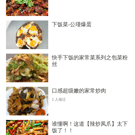
下饭菜-公瑾爆蛋
快手下饭的家常菜系列之包菜粉
丝
口感超级嫩的家常炒肉
1
人做过
谁懂啊！这道【辣炒凤爪】太下
饭了！！