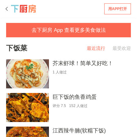
用APP打开
去下厨房 App 查看更多美食做法
下饭菜
最近流行
最受欢迎
芥末虾球！简单又好吃！
1
人做过
巨下饭的鱼香鸡蛋
评分
7.5
152
人做过
江西辣牛腩(软糯下饭)