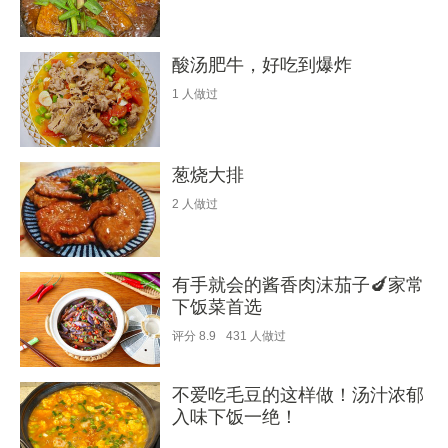
酸汤肥牛，好吃到爆炸
1
人做过
葱烧大排
2
人做过
有手就会的酱香肉沫茄子🍆家常
下饭菜首选
评分
8.9
431
人做过
不爱吃毛豆的这样做！汤汁浓郁
入味下饭一绝！