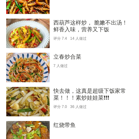
西葫芦这样炒， 脆嫩不出汤！
鲜香入味，营养又下饭
评分
7.4
14
人做过
立春炒合菜
7
人做过
快去做，这真是超级下饭家常
菜！！！素炒娃娃菜❗❗❗
评分
7.0
36
人做过
红烧带鱼