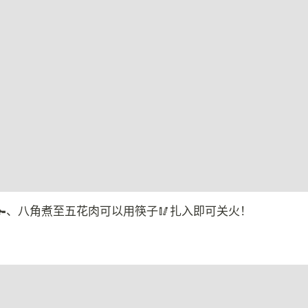
🫚、八角煮至五花肉可以用筷子🥢扎入即可关火！