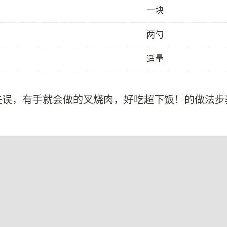
一块
两勺
适量
失误，有手就会做的叉烧肉，好吃超下饭！的做法步