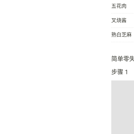
五花肉
叉烧酱
熟白芝麻
简单零
步骤 1