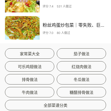
评分 7.4
531 人做过
粉丝鸡蛋炒包菜｜零失败、巨下饭
评分 7.0
80 人做过
家常菜大全
茄子做法
可乐鸡翅做法
红烧肉做法
排骨做法
冬瓜做法
牛肉做法
糖醋排骨做法
全部菜谱分类