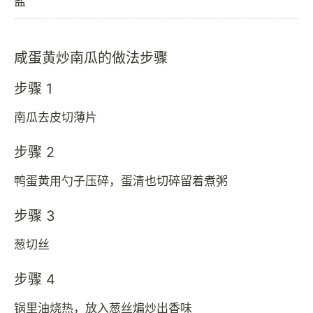
盐
咸蛋黄炒南瓜的做法步骤
步骤 1
南瓜去皮切薄片
步骤 2
鸭蛋黄用勺子压碎，蛋清也切碎留着煮粥
步骤 3
葱切丝
步骤 4
锅里油烧热，放入葱丝煸炒出香味