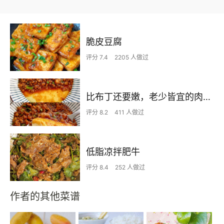
脆皮豆腐
评分 7.4
2205 人做过
比布丁还要嫩，老少皆宜的肉沫蒸蛋
评分 8.2
411 人做过
低脂凉拌肥牛
评分 8.4
252 人做过
作者的其他菜谱