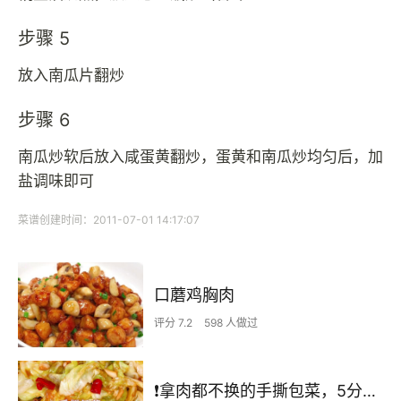
步骤 5
放入南瓜片翻炒
步骤 6
南瓜炒软后放入咸蛋黄翻炒，蛋黄和南瓜炒均匀后，加
盐调味即可
菜谱创建时间：2011-07-01 14:17:07
口蘑鸡胸肉
评分 7.2
598 人做过
❗拿肉都不换的手撕包菜，5分钟快手家常菜🔥