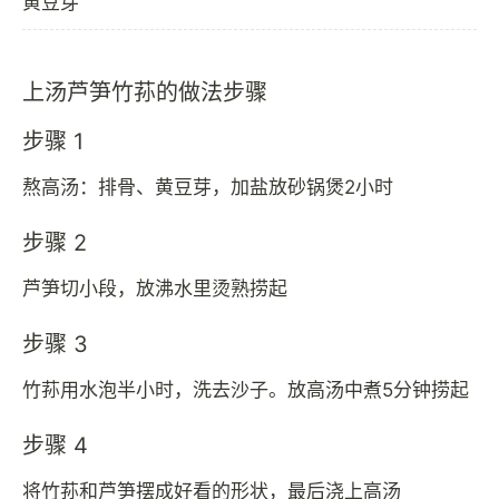
黄豆芽
上汤芦笋竹荪的做法步骤
步骤 1
熬高汤：排骨、黄豆芽，加盐放砂锅煲2小时
步骤 2
芦笋切小段，放沸水里烫熟捞起
步骤 3
竹荪用水泡半小时，洗去沙子。放高汤中煮5分钟捞起
步骤 4
将竹荪和芦笋摆成好看的形状，最后浇上高汤