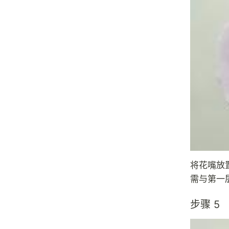
将花嘴放
需与第一
步骤 5