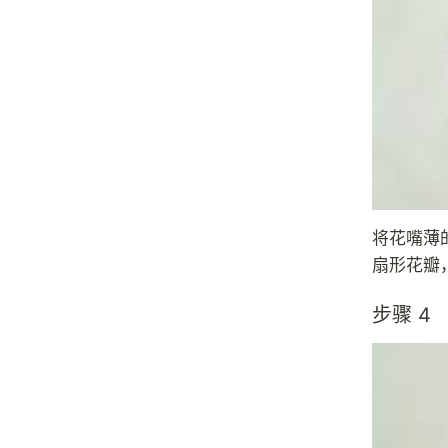
将花嘴薄
扇形花瓣
步骤 4