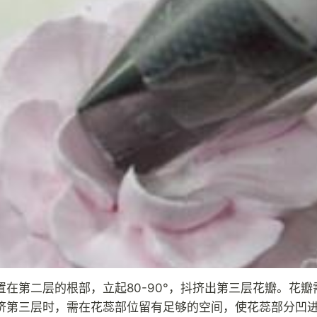
置在第二层的根部，立起80-90°，抖挤出第三层花瓣。花瓣
挤第三层时，需在花蕊部位留有足够的空间，使花蕊部分凹