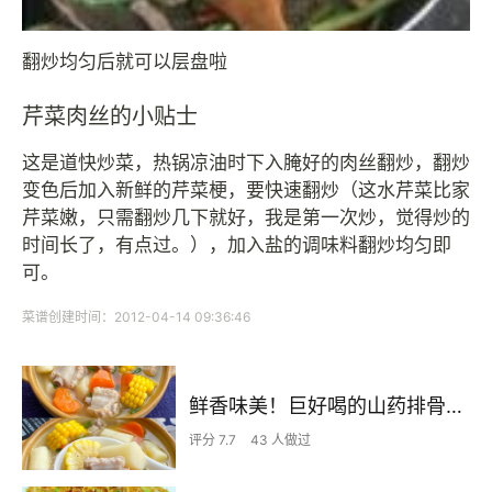
翻炒均匀后就可以层盘啦
芹菜肉丝的小贴士
这是道快炒菜，热锅凉油时下入腌好的肉丝翻炒，翻炒
变色后加入新鲜的芹菜梗，要快速翻炒（这水芹菜比家
芹菜嫩，只需翻炒几下就好，我是第一次炒，觉得炒的
时间长了，有点过。），加入盐的调味料翻炒均匀即
可。
菜谱创建时间：2012-04-14 09:36:46
鲜香味美！巨好喝的山药排骨汤！！
评分 7.7
43 人做过