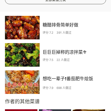
糖醋排骨简单好做
评分 7.2
391 人做过
巨巨巨掉称的凉拌菜🥦
评分 7.5
22 人做过
想吃一辈子❗️番茄肥牛烩饭
评分 7.9
698 人做过
作者的其他菜谱