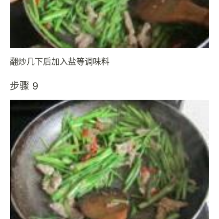
翻炒几下后加入盐等调味料
步骤 9