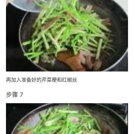
再加入准备好的芹菜梗和红椒丝
步骤 7