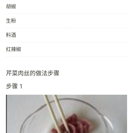
胡椒
生粉
料酒
红辣椒
芹菜肉丝的做法步骤
步骤 1