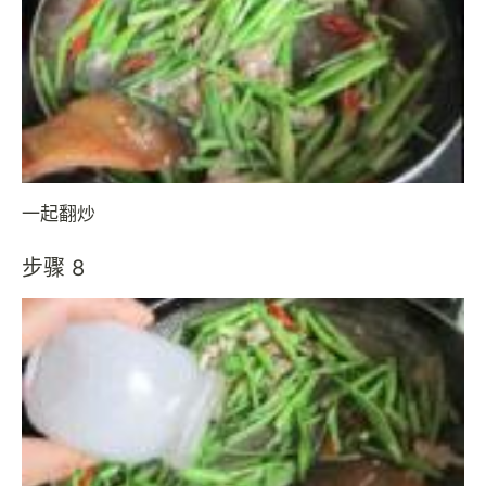
一起翻炒
步骤 8