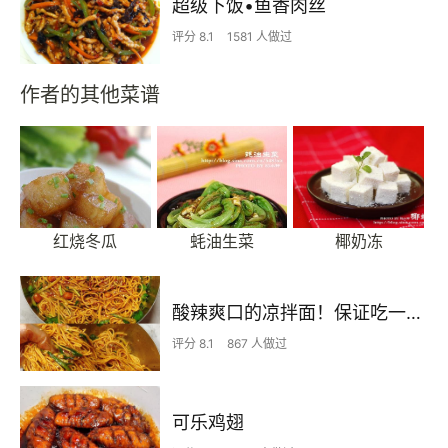
超级下饭•鱼香肉丝
评分 8.1
1581 人做过
作者的其他菜谱
红烧冬瓜
蚝油生菜
椰奶冻
酸辣爽口的凉拌面！保证吃一次就上瘾
评分 8.1
867 人做过
可乐鸡翅