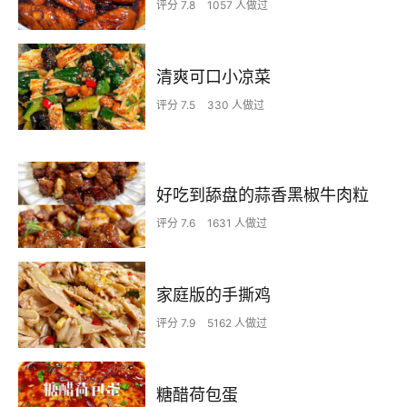
评分 7.8
1057 人做过
清爽可口小凉菜
评分 7.5
330 人做过
好吃到舔盘的蒜香黑椒牛肉粒
评分 7.6
1631 人做过
家庭版的手撕鸡
评分 7.9
5162 人做过
糖醋荷包蛋