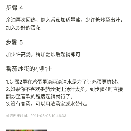
步骤 4
余油再次回热，倒入番茄加适量盐，少许糖炒至出汁，
加入炒好的蛋花
步骤 5
加少许高汤，稍加翻炒后起锅即可
番茄炒蛋的小贴士
1.步骤2里在鸡蛋里滴两滴清水是为了让鸡蛋更鲜嫩。
2.如果你不喜欢番茄炒蛋里汤汁太多，到步骤4时直接
翻炒至喜欢的程度起锅就行了。
3.没有高汤，可以用浓汤宝或水替代。
菜谱创建时间：2011-08-08 10:46:33