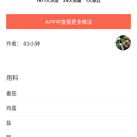
1871人浏览
29人收藏
1人做过
APP中查看更多做法
作者：
83小钟
用料
番茄
鸡蛋
盐