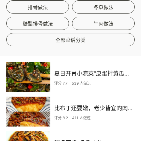
排骨做法
冬瓜做法
糖醋排骨做法
牛肉做法
全部菜谱分类
夏日开胃小凉菜“皮蛋拌黄瓜🥒”开胃减脂
评分 7.7
539 人做过
比布丁还要嫩，老少皆宜的肉沫蒸蛋
评分 8.2
411 人做过