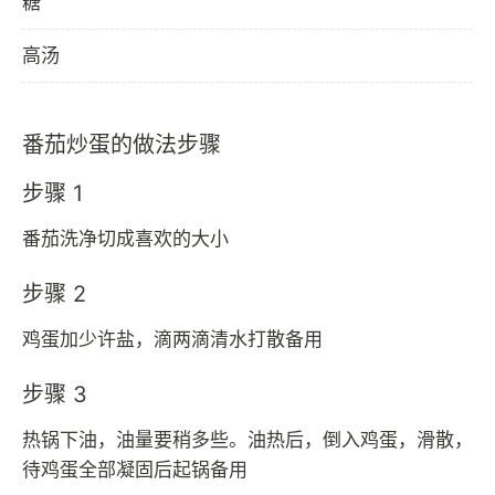
糖
高汤
番茄炒蛋的做法步骤
步骤 1
番茄洗净切成喜欢的大小
步骤 2
鸡蛋加少许盐，滴两滴清水打散备用
步骤 3
热锅下油，油量要稍多些。油热后，倒入鸡蛋，滑散，
待鸡蛋全部凝固后起锅备用