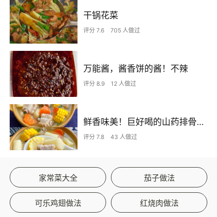
干锅花菜
评分 7.6
705 人做过
万能酱，酱香饼的酱！不辣
评分 8.9
12 人做过
鲜香味美！巨好喝的山药排骨汤！！
评分 7.8
43 人做过
家常菜大全
茄子做法
可乐鸡翅做法
红烧肉做法