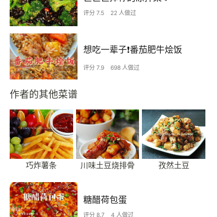
评分 7.5
22 人做过
想吃一辈子❗️番茄肥牛烩饭
评分 7.9
698 人做过
作者的其他菜谱
巧炸薯条
川味土豆烧排骨
孜然土豆
糖醋荷包蛋
评分 8.7
4 人做过