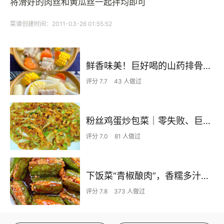
将滑好的肉丝和黄瓜丝一起拌均即可
菜谱创建时间：2011-03-26 01:55:52
鲜香味美！巨好喝的山药排骨汤！！
评分 7.7
43 人做过
粉丝鸡蛋炒包菜｜零失败、巨下饭
评分 7.0
81 人做过
下饭菜“青椒酿肉”，香糯多汁鲜嫩下饭
评分 7.8
373 人做过