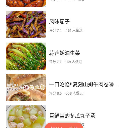
风味茄子
评分 7.4
451 人做过
蒜蓉蚝油生菜
评分 7.7
168 人做过
一口沦陷‼️复刻山姆牛肉卷㊙️皮薄馅足爆好吃
评分 8.5
608 人做过
巨鲜美的冬瓜丸子汤
评分 8.3
1768 人做过