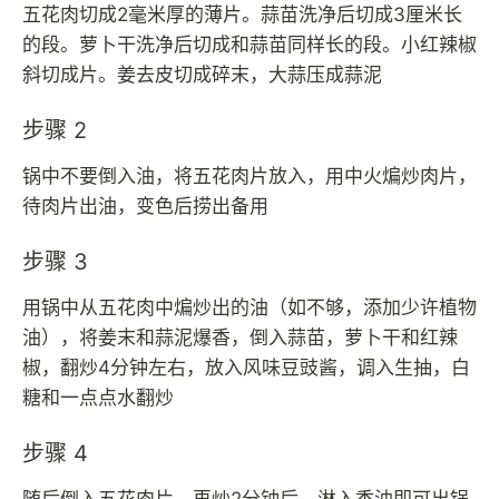
五花肉切成2毫米厚的薄片。蒜苗洗净后切成3厘米长
的段。萝卜干洗净后切成和蒜苗同样长的段。小红辣椒
斜切成片。姜去皮切成碎末，大蒜压成蒜泥
步骤 2
锅中不要倒入油，将五花肉片放入，用中火煸炒肉片，
待肉片出油，变色后捞出备用
步骤 3
用锅中从五花肉中煸炒出的油（如不够，添加少许植物
油），将姜末和蒜泥爆香，倒入蒜苗，萝卜干和红辣
椒，翻炒4分钟左右，放入风味豆豉酱，调入生抽，白
糖和一点点水翻炒
步骤 4
随后倒入五花肉片，再炒2分钟后，淋入香油即可出锅