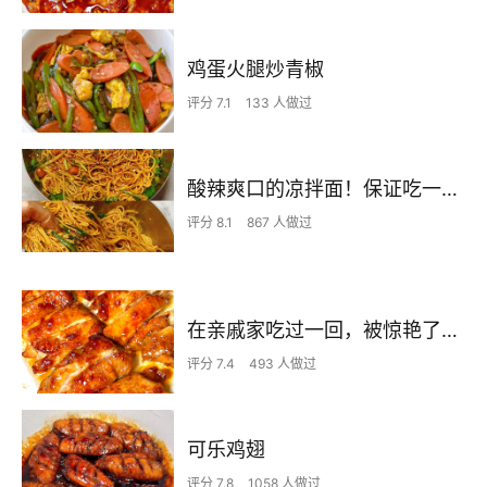
鸡蛋火腿炒青椒
评分 7.1
133 人做过
酸辣爽口的凉拌面！保证吃一次就上瘾
评分 8.1
867 人做过
在亲戚家吃过一回，被惊艳了…
评分 7.4
493 人做过
可乐鸡翅
评分 7.8
1058 人做过