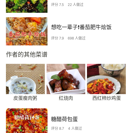
评分 7.5
22 人做过
想吃一辈子❗️番茄肥牛烩饭
评分 7.9
698 人做过
作者的其他菜谱
皮蛋瘦肉粥
红烧肉
西红柿炒鸡蛋
糖醋荷包蛋
评分 8.7
4 人做过