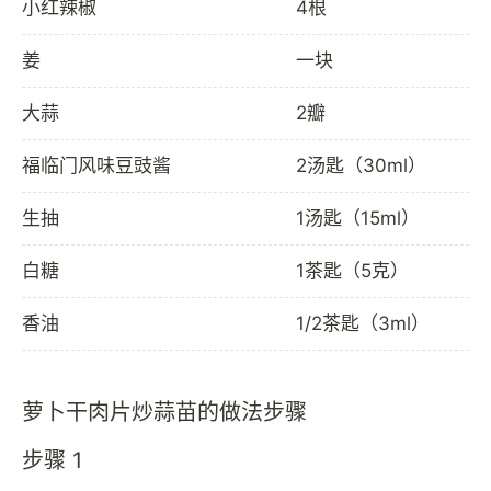
小红辣椒
4根
姜
一块
大蒜
2瓣
福临门风味豆豉酱
2汤匙（30ml）
生抽
1汤匙（15ml）
白糖
1茶匙（5克）
香油
1/2茶匙（3ml）
萝卜干肉片炒蒜苗的做法步骤
步骤 1