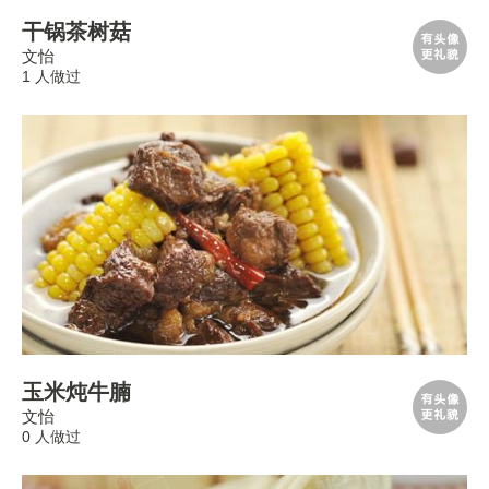
干锅茶树菇
文怡
1 人做过
玉米炖牛腩
文怡
0 人做过