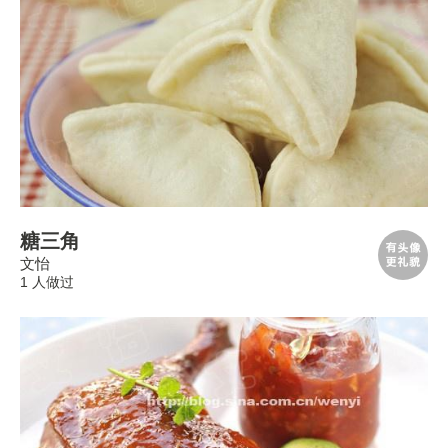
糖三角
文怡
1 人做过