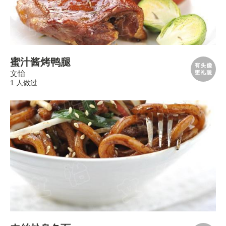
蜜汁酱烤鸭腿
文怡
1 人做过