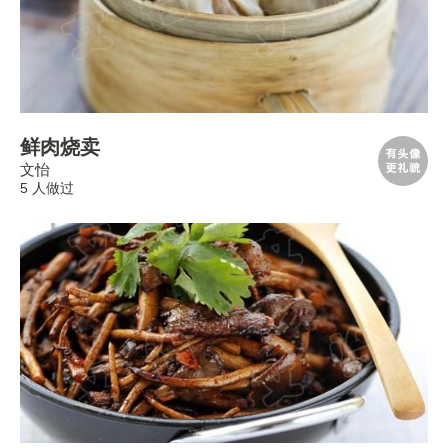
鲜肉烧卖
文怡
5 人做过