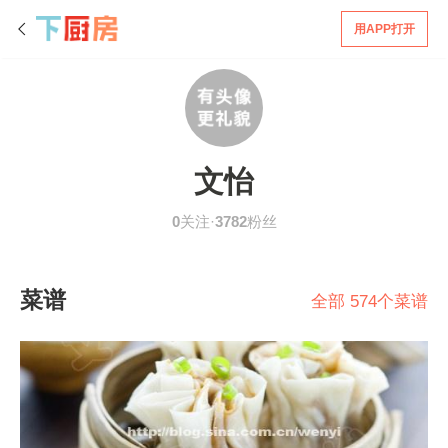
用APP打开
文怡
0
关注·
3782
粉丝
菜谱
全部 574个菜谱