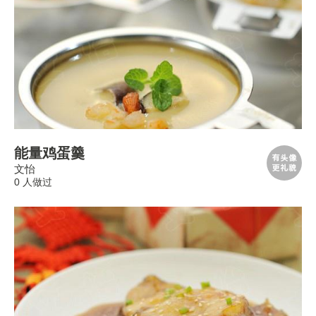
能量鸡蛋羹
文怡
0 人做过