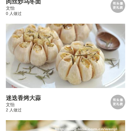
肉丝炒乌冬面
文怡
0 人做过
迷迭香烤大蒜
文怡
2 人做过