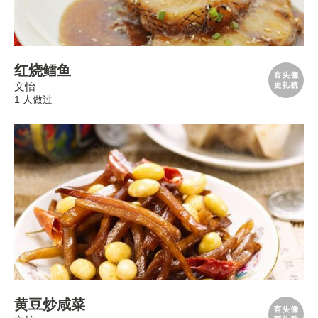
红烧鳕鱼
文怡
1 人做过
黄豆炒咸菜