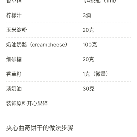
香草精
1/4茶匙（1ml）
柠檬汁
3滴
玉米淀粉
20克
奶油奶酪（creamcheese）
100克
细砂糖
20克
香草籽
1克（微量）
淡奶油
30克
装饰原料开心果碎
夹心曲奇饼干的做法步骤