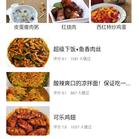
皮蛋瘦肉粥
红烧肉
西红柿炒鸡蛋
超级下饭•鱼香肉丝
评分 8.1
1581 人做过
酸辣爽口的凉拌面！保证吃一次就上瘾
评分 8.1
867 人做过
可乐鸡翅
评分 7.8
1057 人做过