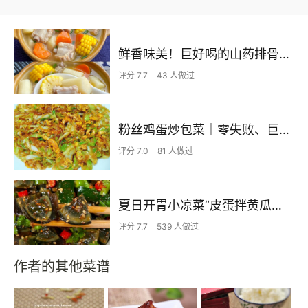
鲜香味美！巨好喝的山药排骨汤！！
评分 7.7
43 人做过
粉丝鸡蛋炒包菜｜零失败、巨下饭
评分 7.0
81 人做过
夏日开胃小凉菜“皮蛋拌黄瓜🥒”开胃减脂
评分 7.7
539 人做过
作者的其他菜谱