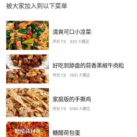
被大家加入到以下菜单
清爽可口小凉菜
评分 7.5
330 人做过
好吃到舔盘的蒜香黑椒牛肉粒
评分 7.6
1631 人做过
家庭版的手撕鸡
评分 7.9
5162 人做过
糖醋荷包蛋