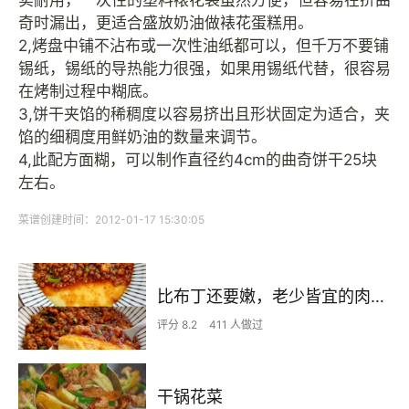
实耐用，一次性的塑料裱花袋虽然方便，但容易在挤曲
奇时漏出，更适合盛放奶油做裱花蛋糕用。
2,烤盘中铺不沾布或一次性油纸都可以，但千万不要铺
锡纸，锡纸的导热能力很强，如果用锡纸代替，很容易
在烤制过程中糊底。
3,饼干夹馅的稀稠度以容易挤出且形状固定为适合，夹
馅的细稠度用鲜奶油的数量来调节。
4,此配方面糊，可以制作直径约4cm的曲奇饼干25块
左右。
菜谱创建时间：2012-01-17 15:30:05
比布丁还要嫩，老少皆宜的肉沫蒸蛋
评分 8.2
411 人做过
干锅花菜