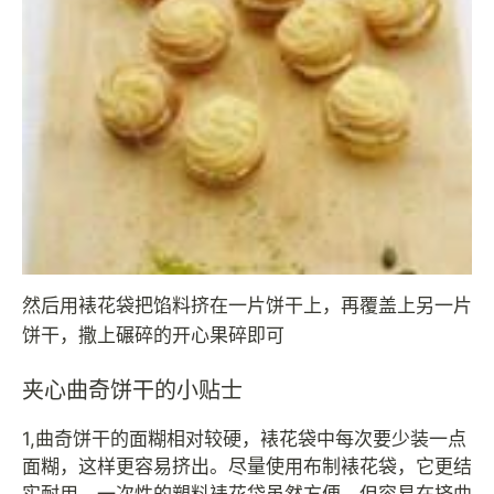
然后用裱花袋把馅料挤在一片饼干上，再覆盖上另一片
饼干，撒上碾碎的开心果碎即可
夹心曲奇饼干的小贴士
1,曲奇饼干的面糊相对较硬，裱花袋中每次要少装一点
面糊，这样更容易挤出。尽量使用布制裱花袋，它更结