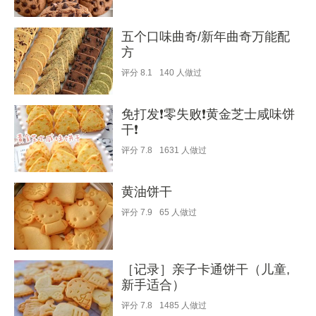
五个口味曲奇/新年曲奇万能配
方
评分
8.1
140
人做过
免打发❗️零失败❗️黄金芝士咸味饼
干❗️
评分
7.8
1631
人做过
黄油饼干
评分
7.9
65
人做过
［记录］亲子卡通饼干（儿童,
新手适合）
评分
7.8
1485
人做过