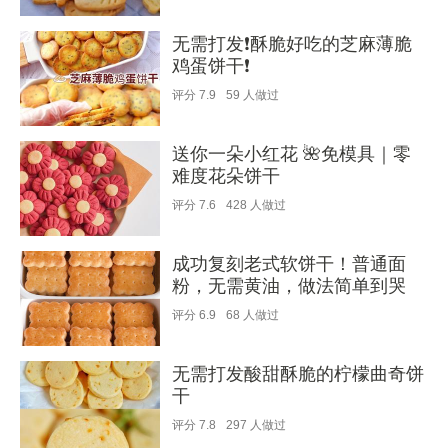
无需打发❗️酥脆好吃的芝麻薄脆
鸡蛋饼干❗️
评分
7.9
59
人做过
送你一朵小红花 🌺免模具｜零
难度花朵饼干
评分
7.6
428
人做过
成功复刻老式软饼干！普通面
粉，无需黄油，做法简单到哭
评分
6.9
68
人做过
无需打发酸甜酥脆的柠檬曲奇饼
干
评分
7.8
297
人做过