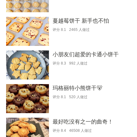
蔓越莓饼干 新手也不怕
评分
8.1
2465
人做过
小朋友们超爱的卡通小饼干
评分
8.3
992
人做过
玛格丽特小熊饼干🐻
评分
8.1
520
人做过
最好吃没有之一的曲奇！
评分
8.4
46508
人做过