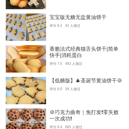
宝宝版无糖无盐黄油饼干
评分
8.2
42
人做过
香脆法式经典猫舌头饼干|简单
快手|消耗蛋白
评分
7.5
492
人做过
【低糖版】🎄圣诞节黄油饼干🍪
评分
8.0
39
人做过
🍪巧克力曲奇｜免打发❗️零失败
一次成功❗️
评分
8.4
685
人做过