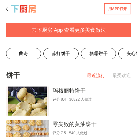
用APP打开
去下厨房 App 查看更多美食做法
曲奇
苏打饼干
糖霜饼干
夹心
饼干
最近流行
最受欢迎
玛格丽特饼干
评分
8.4
36822
人做过
零失败的黄油饼干
评分
7.5
540
人做过