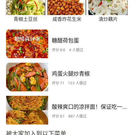
青椒土豆丝
咸香炸花生米
清炒藕片
糖醋荷包蛋
评分 8.6
4 人做过
鸡蛋火腿炒青椒
评分 7.1
133 人做过
酸辣爽口的凉拌面！保证吃一次就上瘾
评分 8.1
867 人做过
被大家加入到以下菜单