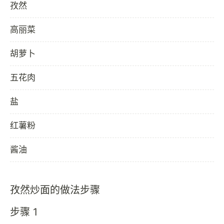
孜然
高丽菜
胡萝卜
五花肉
盐
红薯粉
酱油
孜然炒面的做法步骤
步骤 1