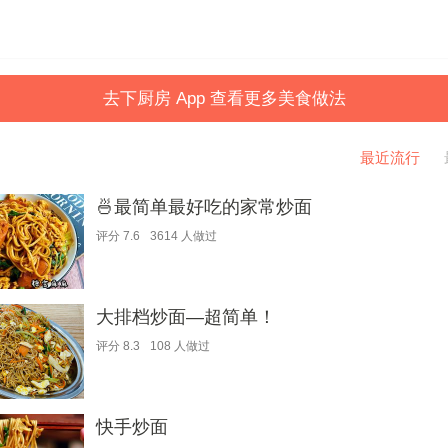
去下厨房 App 查看更多美食做法
最近流行
🍜最简单最好吃的家常炒面
评分
7.6
3614
人做过
大排档炒面—超简单！
评分
8.3
108
人做过
快手炒面