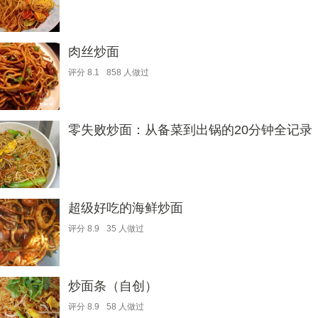
肉丝炒面
评分
8.1
858
人做过
零失败炒面：从备菜到出锅的20分钟全记录
超级好吃的海鲜炒面
评分
8.9
35
人做过
炒面条（自创）
评分
8.9
58
人做过