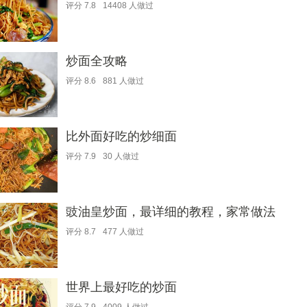
评分
7.8
14408
人做过
炒面全攻略
评分
8.6
881
人做过
比外面好吃的炒细面
评分
7.9
30
人做过
豉油皇炒面，最详细的教程，家常做法
评分
8.7
477
人做过
世界上最好吃的炒面