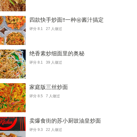
四款快手炒面‼️一种㊙️酱汁搞定
评分
8.1
27
人做过
绝香素炒细面里的奥秘
评分
8.1
39
人做过
家庭版三丝炒面
评分
8.5
7
人做过
卖爆食街的苏小厨豉油皇炒面
评分
9.3
22
人做过