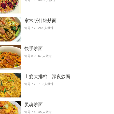
评分
7.9
4009
人做过
家常版什锦炒面
评分
7.7
246
人做过
快手炒面
评分
8.0
67
人做过
上瘾大排档—深夜炒面
评分
7.7
710
人做过
灵魂炒面
评分
7.6
45
人做过