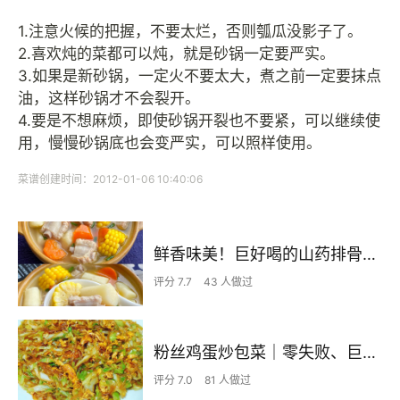
1.注意火候的把握，不要太烂，否则瓠瓜没影子了。
2.喜欢炖的菜都可以炖，就是砂锅一定要严实。
3.如果是新砂锅，一定火不要太大，煮之前一定要抹点
油，这样砂锅才不会裂开。
4.要是不想麻烦，即使砂锅开裂也不要紧，可以继续使
用，慢慢砂锅底也会变严实，可以照样使用。
菜谱创建时间：2012-01-06 10:40:06
鲜香味美！巨好喝的山药排骨汤！！
评分 7.7
43 人做过
粉丝鸡蛋炒包菜｜零失败、巨下饭
评分 7.0
81 人做过