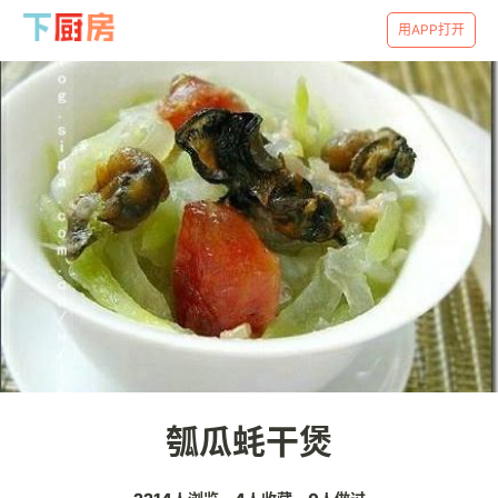
用APP打开
瓠瓜蚝干煲