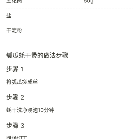
五花肉
50g
盐
干淀粉
瓠瓜蚝干煲的做法步骤
步骤 1
将瓠瓜搓成丝
步骤 2
蚝干洗净浸泡10分钟
步骤 3
腊肠切丁