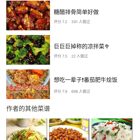
糖醋排骨简单好做
评分 7.2
391 人做过
巨巨巨掉称的凉拌菜🥦
评分 7.5
22 人做过
想吃一辈子❗️番茄肥牛烩饭
评分 7.9
698 人做过
作者的其他菜谱