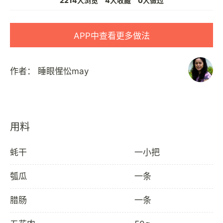
2214人浏览
4人收藏
0人做过
APP中查看更多做法
作者：
睡眼惺忪may
用料
蚝干
一小把
瓠瓜
一条
腊肠
一条