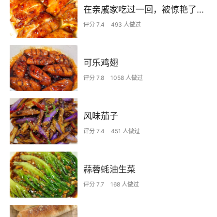
在亲戚家吃过一回，被惊艳了…
评分 7.4
493 人做过
可乐鸡翅
评分 7.8
1058 人做过
风味茄子
评分 7.4
451 人做过
蒜蓉蚝油生菜
评分 7.7
168 人做过