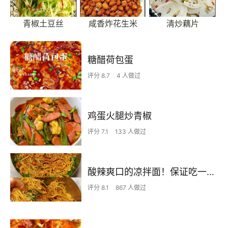
青椒土豆丝
咸香炸花生米
清炒藕片
糖醋荷包蛋
评分 8.7
4 人做过
鸡蛋火腿炒青椒
评分 7.1
133 人做过
酸辣爽口的凉拌面！保证吃一次就上瘾
评分 8.1
867 人做过