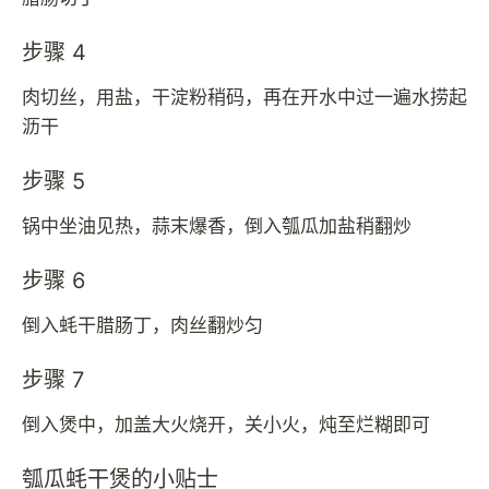
步骤 4
肉切丝，用盐，干淀粉稍码，再在开水中过一遍水捞起
沥干
步骤 5
锅中坐油见热，蒜末爆香，倒入瓠瓜加盐稍翻炒
步骤 6
倒入蚝干腊肠丁，肉丝翻炒匀
步骤 7
倒入煲中，加盖大火烧开，关小火，炖至烂糊即可
瓠瓜蚝干煲的小贴士