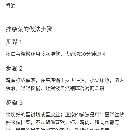
香油
拌杂菜的做法步骤
步骤 1
将白薯粗粉丝用冷水泡软，大约泡30分钟即可
步骤 2
鸡蛋打成蛋液，在平底锅上抹少许油，小火加热，倒入
蛋液，轻轻摇锅，让蛋液自然铺成薄薄的圆饼
步骤 3
将切好的蛋饼切成蛋皮丝；正宗的做法是用牛里脊丝炒
熟来做拌菜，不过随你喜欢，虾、鸡肉、猪肉丝都可