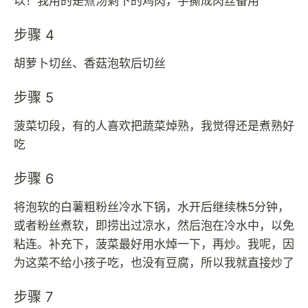
以！我用的是煮汤剩下的鸡肉，手撕成肉丝备用
步骤 4
胡萝卜切丝、香菇泡软后切丝
步骤 5
菠菜切段，有的人喜欢把蔬菜焯熟，我觉得还是煮熟好
吃
步骤 6
将泡软的白薯粗粉丝冷水下锅，水开后继续株5分钟，
或者粉丝煮软，即捞出过凉水，然后泡在冷水中，以免
粘连。补充下，菠菜最好用水焯一下，再炒。我呢，因
为这菜不给小孩子吃，也没有豆腐，所以我就直接炒了
步骤 7