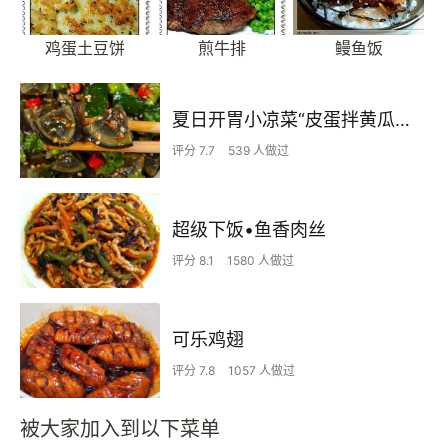
鸡蛋土豆饼
煎牛排
鳗鱼饭
夏日开胃小凉菜“皮蛋拌黄瓜🥒”开胃减脂
评分 7.7
539 人做过
超级下饭•鱼香肉丝
评分 8.1
1580 人做过
可乐鸡翅
评分 7.8
1057 人做过
被大家加入到以下菜单