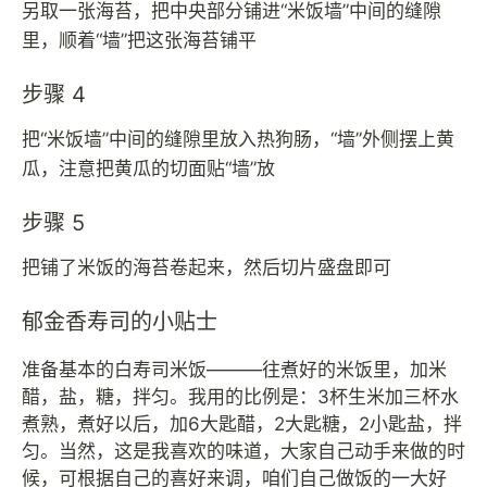
另取一张海苔，把中央部分铺进“米饭墙”中间的缝隙
里，顺着“墙”把这张海苔铺平
步骤 4
把“米饭墙”中间的缝隙里放入热狗肠，“墙”外侧摆上黄
瓜，注意把黄瓜的切面贴“墙”放
步骤 5
把铺了米饭的海苔卷起来，然后切片盛盘即可
郁金香寿司的小贴士
准备基本的白寿司米饭―――往煮好的米饭里，加米
醋，盐，糖，拌匀。我用的比例是：3杯生米加三杯水
煮熟，煮好以后，加6大匙醋，2大匙糖，2小匙盐，拌
匀。当然，这是我喜欢的味道，大家自己动手来做的时
候，可根据自己的喜好来调，咱们自己做饭的一大好