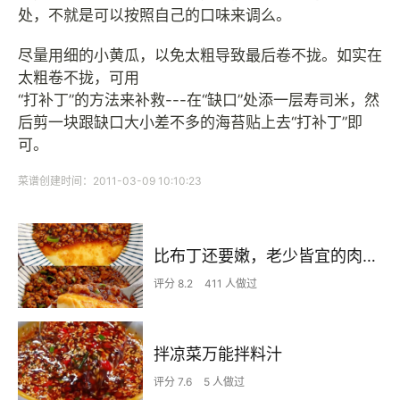
处，不就是可以按照自己的口味来调么。
尽量用细的小黄瓜，以免太粗导致最后卷不拢。如实在
太粗卷不拢，可用
“打补丁”的方法来补救---在“缺口”处添一层寿司米，然
后剪一块跟缺口大小差不多的海苔贴上去“打补丁”即
可。
菜谱创建时间：2011-03-09 10:10:23
比布丁还要嫩，老少皆宜的肉沫蒸蛋
评分 8.2
411 人做过
拌凉菜万能拌料汁
评分 7.6
5 人做过