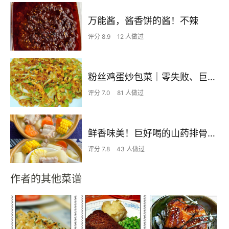
万能酱，酱香饼的酱！不辣
评分 8.9
12 人做过
粉丝鸡蛋炒包菜｜零失败、巨下饭
评分 7.0
81 人做过
鲜香味美！巨好喝的山药排骨汤！！
评分 7.8
43 人做过
作者的其他菜谱