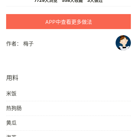
7729人浏览
558人收藏
3人做过
APP中查看更多做法
作者：
梅子
用料
米饭
热狗肠
黄瓜