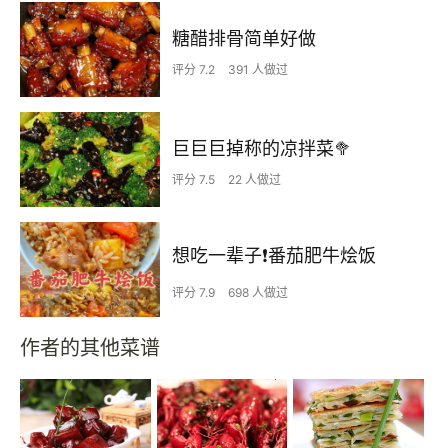
糖醋排骨简单好做
评分 7.2
391 人做过
巨巨巨掉称的凉拌菜🥦
评分 7.5
22 人做过
想吃一辈子❗️番茄肥牛烩饭
评分 7.9
698 人做过
作者的其他菜谱