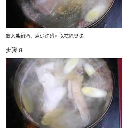
放入盐绍酒、点少许醋可以祛除臭味
步骤 8