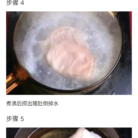
步骤 4
煮沸后捞出猪肚倒掉水
步骤 5