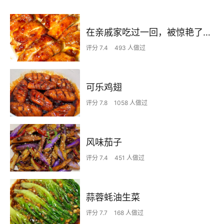
在亲戚家吃过一回，被惊艳了…
评分 7.4
493 人做过
可乐鸡翅
评分 7.8
1058 人做过
风味茄子
评分 7.4
451 人做过
蒜蓉蚝油生菜
评分 7.7
168 人做过