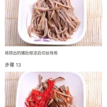
将捞出的猪肚晾凉后切丝待用
步骤 13