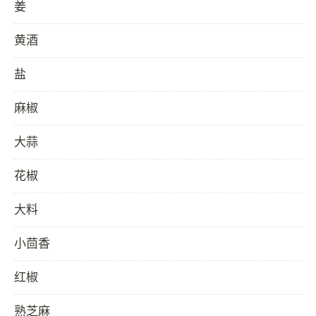
姜
黄酒
盐
麻椒
大蒜
花椒
大料
小茴香
红椒
熟芝麻