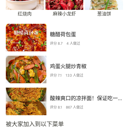
红烧肉
麻辣小龙虾
葱油饼
糖醋荷包蛋
评分 8.7
4 人做过
鸡蛋火腿炒青椒
评分 7.1
133 人做过
酸辣爽口的凉拌面！保证吃一次就上瘾
评分 8.1
867 人做过
被大家加入到以下菜单