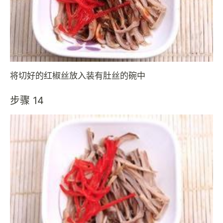
将切好的红椒丝放入装有肚丝的碗中
步骤 14