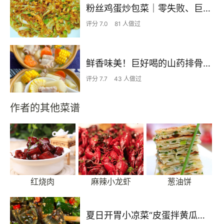
粉丝鸡蛋炒包菜｜零失败、巨下饭
评分 7.0
81 人做过
鲜香味美！巨好喝的山药排骨汤！！
评分 7.7
43 人做过
作者的其他菜谱
红烧肉
麻辣小龙虾
葱油饼
夏日开胃小凉菜“皮蛋拌黄瓜🥒”开胃减脂