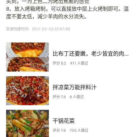
买到，一为上色二为烤出焦脆的感觉
8、放入烤箱烤制，可以直接放中层上火烤制即可。温
度不要太低，减少羊肉的水分流失。
菜谱创建时间：2011-03-03 22:47:48
比布丁还要嫩，老少皆宜的肉沫蒸蛋
评分 8.2
411 人做过
拌凉菜万能拌料汁
评分 7.6
6 人做过
干锅花菜
评分 7.6
705 人做过