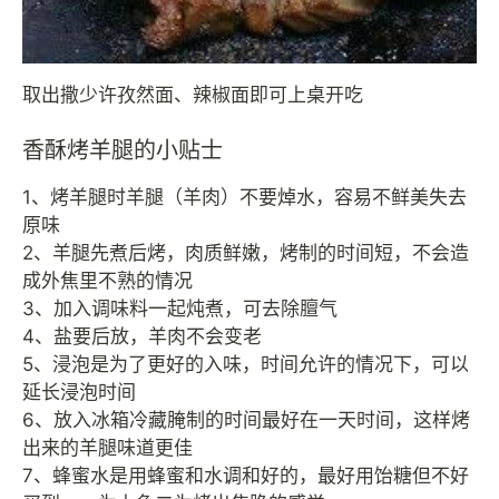
取出撒少许孜然面、辣椒面即可上桌开吃
香酥烤羊腿的小贴士
1、烤羊腿时羊腿（羊肉）不要焯水，容易不鲜美失去
原味
2、羊腿先煮后烤，肉质鲜嫩，烤制的时间短，不会造
成外焦里不熟的情况
3、加入调味料一起炖煮，可去除膻气
4、盐要后放，羊肉不会变老
5、浸泡是为了更好的入味，时间允许的情况下，可以
延长浸泡时间
6、放入冰箱冷藏腌制的时间最好在一天时间，这样烤
出来的羊腿味道更佳
7、蜂蜜水是用蜂蜜和水调和好的，最好用饴糖但不好