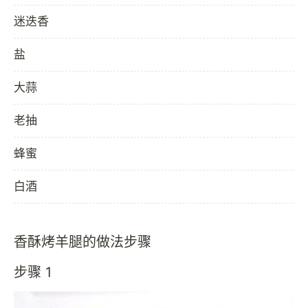
迷迭香
盐
大蒜
老抽
蜂蜜
白酒
香酥烤羊腿的做法步骤
步骤 1