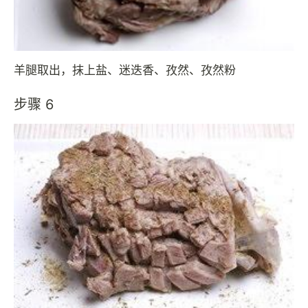
羊腿取出，抹上盐、迷迭香、孜然、孜然粉
步骤 6