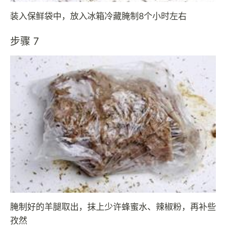
装入保鲜袋中，放入冰箱冷藏腌制8个小时左右
步骤 7
腌制好的羊腿取出，抹上少许蜂蜜水、辣椒粉，再补些
孜然