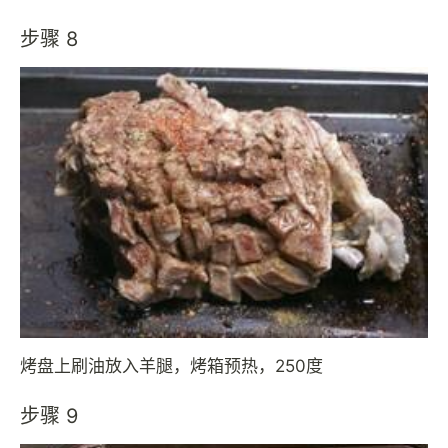
步骤 8
烤盘上刷油放入羊腿，烤箱预热，250度
步骤 9