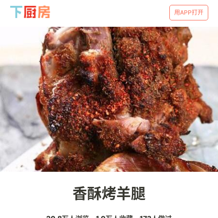
用APP打开
香酥烤羊腿