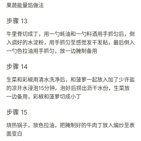
果蔬能量馅做法
步骤 13
牛里脊切成丁，用一勺蚝油和一勺料酒用手抓匀后，倒
入调好的水淀粉，用手抓匀至感觉发干发粘，最后倒入
一勺色拉油用手抓匀，放一边腌制备用
步骤 14
生菜和彩椒用清水洗净后，和菠萝一起放入加了少许盐
的凉开水浸泡15分钟。泡好后捞出沥干水份，生菜放
一边备用，彩椒和菠萝切成小丁
步骤 15
烧热锅子，放色拉油，把腌制好的牛肉丁放入煸炒至表
面变白