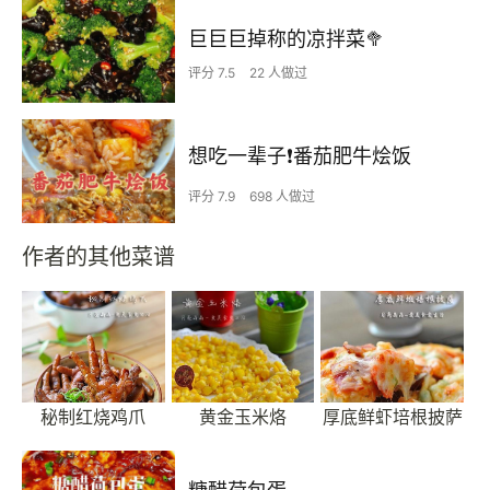
巨巨巨掉称的凉拌菜🥦
评分 7.5
22 人做过
想吃一辈子❗️番茄肥牛烩饭
评分 7.9
698 人做过
作者的其他菜谱
秘制红烧鸡爪
黄金玉米烙
厚底鲜虾培根披萨