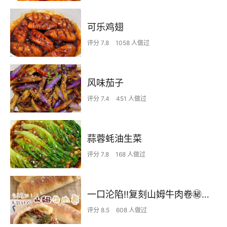
可乐鸡翅
评分 7.8
1058 人做过
风味茄子
评分 7.4
451 人做过
蒜蓉蚝油生菜
评分 7.8
168 人做过
一口沦陷‼️复刻山姆牛肉卷㊙️皮薄馅足爆好吃
评分 8.5
608 人做过