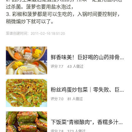
过杀菌。菠萝也要用盐水泡过，
3. 彩椒和菠萝都是可以生吃的，入锅时间要控制好，
稍微煸炒下就可以了。
菜谱创建时间：2011-02-16 18:51:20
鲜香味美！巨好喝的山药排骨汤！！
评分 7.7
43 人做过
粉丝鸡蛋炒包菜｜零失败、巨下饭
评分 7.0
81 人做过
下饭菜“青椒酿肉”，香糯多汁鲜嫩下饭
评分 7.8
373 人做过