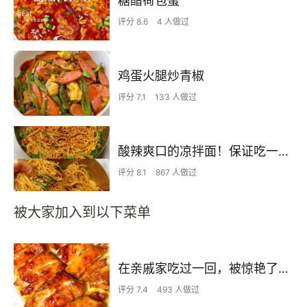
糖醋荷包蛋
评分 8.6
4 人做过
鸡蛋火腿炒青椒
评分 7.1
133 人做过
酸辣爽口的凉拌面！保证吃一次就上瘾
评分 8.1
867 人做过
被大家加入到以下菜单
在亲戚家吃过一回，被惊艳了…
评分 7.4
493 人做过