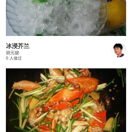
冰浸芥兰
胡元骏
0 人做过