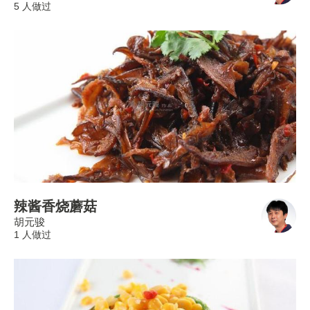
5 人做过
辣酱香烧蘑菇
胡元骏
1 人做过