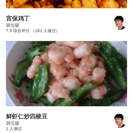
宫保鸡丁
胡元骏
7.9 综合评分 （
181
人做过）
鲜虾仁炒四棱豆
胡元骏
1 人做过