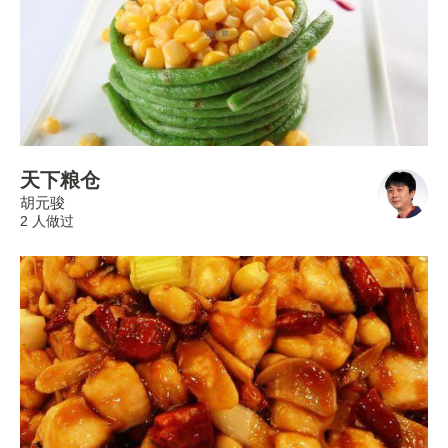
天下粮仓
胡元骏
2 人做过