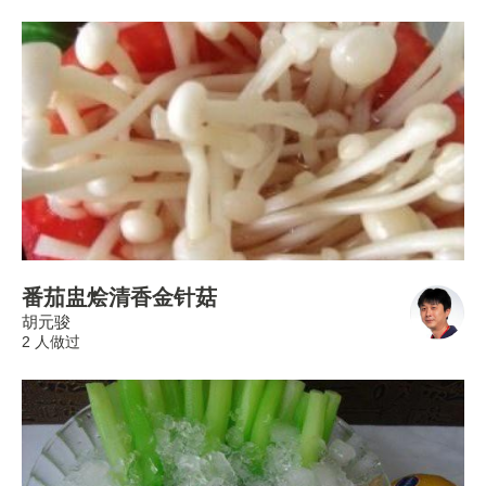
番茄盅烩清香金针菇
胡元骏
2 人做过