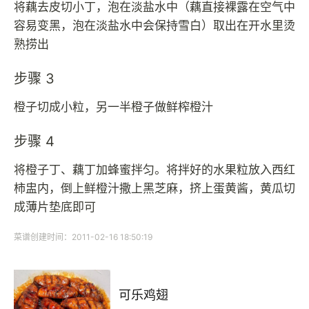
将藕去皮切小丁，泡在淡盐水中（藕直接裸露在空气中
容易变黑，泡在淡盐水中会保持雪白）取出在开水里烫
熟捞出
步骤 3
橙子切成小粒，另一半橙子做鲜榨橙汁
步骤 4
将橙子丁、藕丁加蜂蜜拌匀。将拌好的水果粒放入西红
柿盅内，倒上鲜橙汁撒上黑芝麻，挤上蛋黄酱，黄瓜切
成薄片垫底即可
菜谱创建时间：2011-02-16 18:50:19
可乐鸡翅