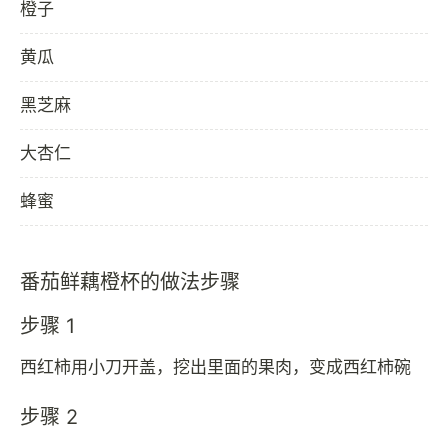
橙子
黄瓜
黑芝麻
大杏仁
蜂蜜
番茄鲜藕橙杯的做法步骤
步骤 1
西红柿用小刀开盖，挖出里面的果肉，变成西红柿碗
步骤 2