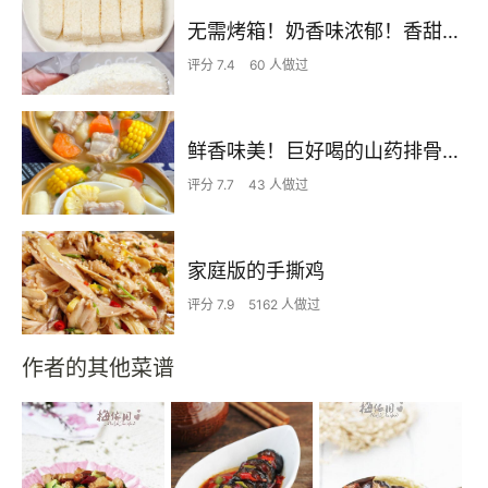
无需烤箱！奶香味浓郁！香甜嫩滑的椰蓉奶糕
评分 7.4
60 人做过
鲜香味美！巨好喝的山药排骨汤！！
评分 7.7
43 人做过
家庭版的手撕鸡
评分 7.9
5162 人做过
作者的其他菜谱