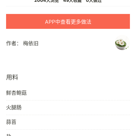
2004人浏览
49人收藏
0人做过
APP中查看更多做法
作者：
梅依旧
用料
鲜杏鲍菇
火腿肠
蒜苔