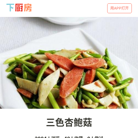
用APP打开
三色杏鲍菇