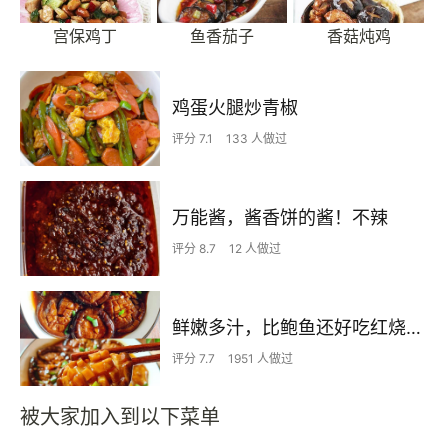
宫保鸡丁
鱼香茄子
香菇炖鸡
鸡蛋火腿炒青椒
评分 7.1
133 人做过
万能酱，酱香饼的酱！不辣
评分 8.7
12 人做过
鲜嫩多汁，比鲍鱼还好吃红烧香菇
评分 7.7
1951 人做过
被大家加入到以下菜单