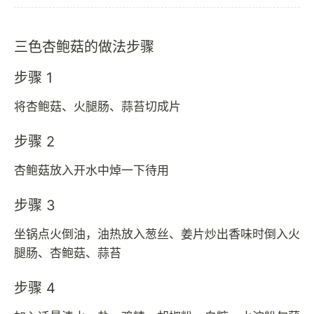
三色杏鲍菇的做法步骤
步骤 1
将杏鲍菇、火腿肠、蒜苔切成片
步骤 2
杏鲍菇放入开水中焯一下待用
步骤 3
坐锅点火倒油，油热放入葱丝、姜片炒出香味时倒入火
腿肠、杏鲍菇、蒜苔
步骤 4