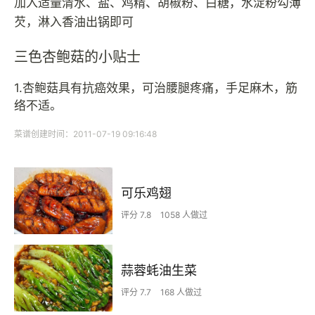
加入适量清水、盐、鸡精、胡椒粉、白糖，水淀粉勾薄
芡，淋入香油出锅即可
三色杏鲍菇的小贴士
1.杏鲍菇具有抗癌效果，可治腰腿疼痛，手足麻木，筋
络不适。
菜谱创建时间：2011-07-19 09:16:48
可乐鸡翅
评分 7.8
1058 人做过
蒜蓉蚝油生菜
评分 7.7
168 人做过