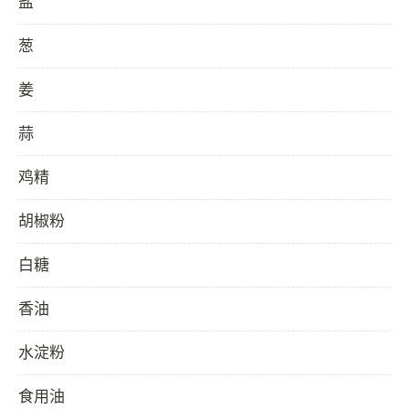
盐
葱
姜
蒜
鸡精
胡椒粉
白糖
香油
水淀粉
食用油