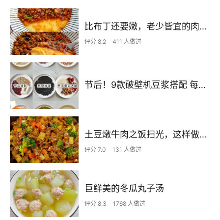
比布丁还要嫩，老少皆宜的肉沫蒸蛋
评分 8.2
411 人做过
节后！9款破壁机豆浆搭配 每天不重样喝出好状态！
土豆燉牛肉之饭扫光，这样做也太香了吧，还没出锅已是浓香四溢了
评分 7.0
131 人做过
巨鲜美的冬瓜丸子汤
评分 8.3
1768 人做过