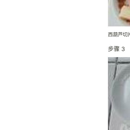
西葫芦切
步骤 3