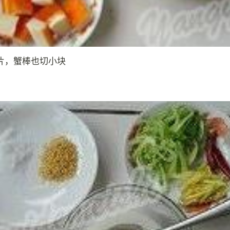
片，蟹棒也切小块