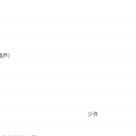
葫芦）
少许