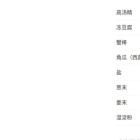
高汤精
冻豆腐
蟹棒
角瓜（西
盐
葱末
姜末
湿淀粉