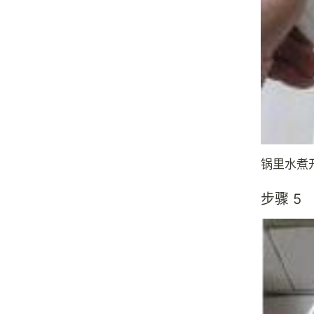
锅里水煮
步骤 5