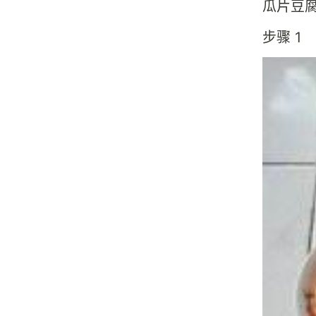
瓜片豆
步骤 1