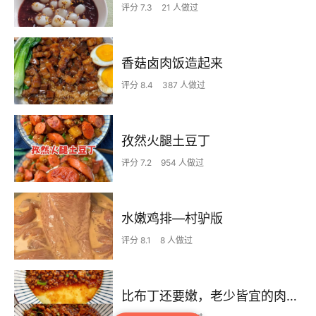
评分 7.3
21 人做过
香菇卤肉饭造起来
评分 8.4
387 人做过
孜然火腿土豆丁
评分 7.2
954 人做过
水嫩鸡排—村驴版
评分 8.1
8 人做过
比布丁还要嫩，老少皆宜的肉沫蒸蛋