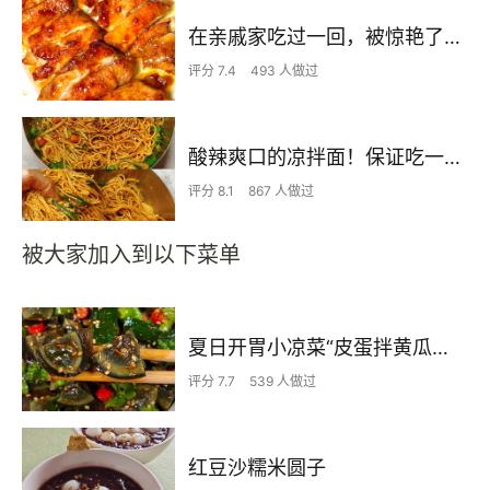
在亲戚家吃过一回，被惊艳了…
评分 7.4
493 人做过
酸辣爽口的凉拌面！保证吃一次就上瘾
评分 8.1
867 人做过
被大家加入到以下菜单
夏日开胃小凉菜“皮蛋拌黄瓜🥒”开胃减脂
评分 7.7
539 人做过
红豆沙糯米圆子