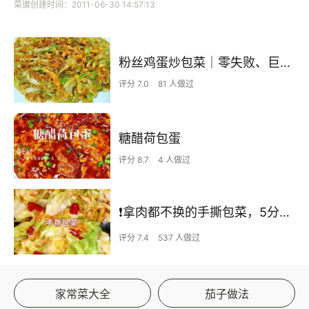
菜谱创建时间：2011-06-30 14:57:13
粉丝鸡蛋炒包菜｜零失败、巨下饭
评分 7.0
81 人做过
糖醋荷包蛋
评分 8.7
4 人做过
❗拿肉都不换的手撕包菜，5分钟快手家常菜🔥
评分 7.4
537 人做过
家常菜大全
茄子做法