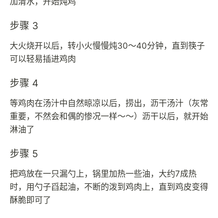
加清水，开始炖鸡
步骤 3
大火烧开以后，转小火慢慢炖30～40分钟，直到筷子
可以轻易插进鸡肉
步骤 4
等鸡肉在汤汁中自然晾凉以后，捞出，沥干汤汁（灰常
重要，不然会和偶的惨况一样～～）沥干以后，就开始
淋油了
步骤 5
把鸡放在一只漏勺上，锅里加热一些油，大约7成热
时，用勺子舀起油，不断的泼到鸡肉上，直到鸡皮变得
酥脆即可了