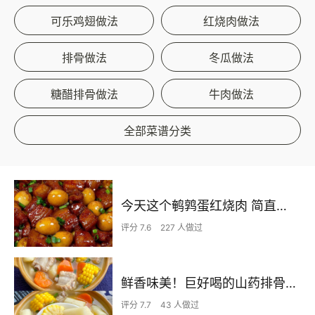
可乐鸡翅做法
红烧肉做法
排骨做法
冬瓜做法
糖醋排骨做法
牛肉做法
全部菜谱分类
今天这个鹌鹑蛋红烧肉 简直不要太下饭了
评分 7.6
227 人做过
鲜香味美！巨好喝的山药排骨汤！！
评分 7.7
43 人做过