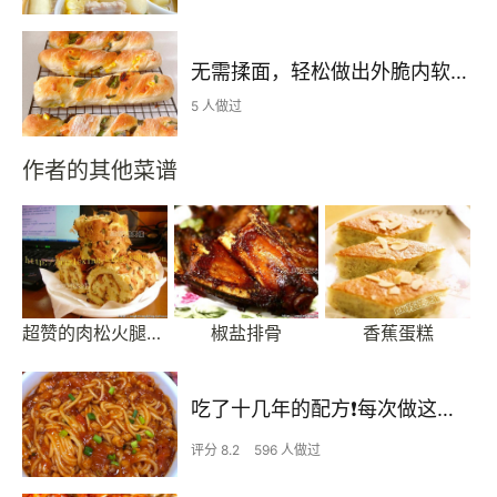
无需揉面，轻松做出外脆内软的恰巴塔扭扭棒，手残党们的福利来咯~
5 人做过
作者的其他菜谱
超赞的肉松火腿蛋糕卷
椒盐排骨
香蕉蛋糕
吃了十几年的配方❗️每次做这至少吃2碗
评分 8.2
596 人做过