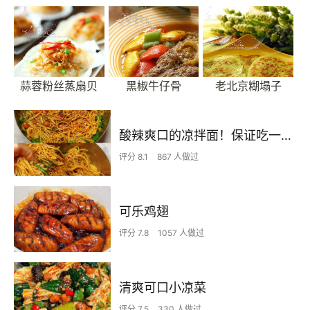
蒜蓉粉丝蒸扇贝
黑椒牛仔骨
老北京糊塌子
酸辣爽口的凉拌面！保证吃一次就上瘾
评分 8.1
867 人做过
可乐鸡翅
评分 7.8
1057 人做过
清爽可口小凉菜
评分 7.5
330 人做过