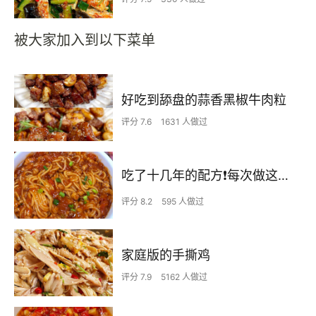
被大家加入到以下菜单
好吃到舔盘的蒜香黑椒牛肉粒
评分 7.6
1631 人做过
吃了十几年的配方❗️每次做这至少吃2碗
评分 8.2
595 人做过
家庭版的手撕鸡
评分 7.9
5162 人做过