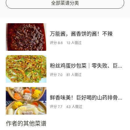
全部菜谱分类
万能酱，酱香饼的酱！不辣
评分 8.6
12 人做过
粉丝鸡蛋炒包菜｜零失败、巨下饭
评分 7.0
81 人做过
鲜香味美！巨好喝的山药排骨汤！！
评分 7.7
43 人做过
作者的其他菜谱