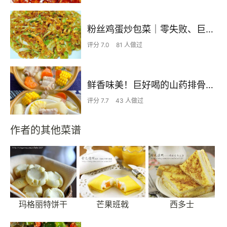
粉丝鸡蛋炒包菜｜零失败、巨下饭
评分 7.0
81 人做过
鲜香味美！巨好喝的山药排骨汤！！
评分 7.7
43 人做过
作者的其他菜谱
玛格丽特饼干
芒果班戟
西多士