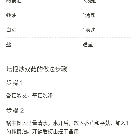
橄榄油
3汤匙
蚝油
1汤匙
白酒
1汤匙
盐
适量
培根炒双菇的做法步骤
步骤 1
香菇泡发，平菇洗净
步骤 2
锅中倒入适量清水，水开后，放入香菇和平菇，加入1
勺橄榄油。开锅后捞出控干备用