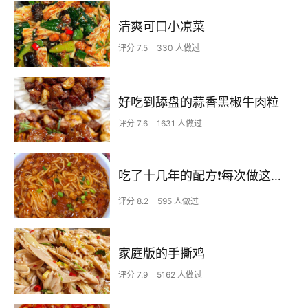
清爽可口小凉菜
评分 7.5
330 人做过
好吃到舔盘的蒜香黑椒牛肉粒
评分 7.6
1631 人做过
吃了十几年的配方❗️每次做这至少吃2碗
评分 8.2
595 人做过
家庭版的手撕鸡
评分 7.9
5162 人做过