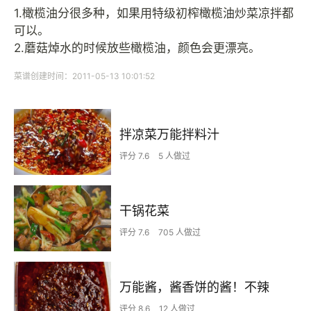
1.橄榄油分很多种，如果用特级初榨橄榄油炒菜凉拌都
可以。
2.蘑菇焯水的时候放些橄榄油，颜色会更漂亮。
菜谱创建时间：2011-05-13 10:01:52
拌凉菜万能拌料汁
评分 7.6
5 人做过
干锅花菜
评分 7.6
705 人做过
万能酱，酱香饼的酱！不辣
评分 8.6
12 人做过