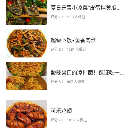
夏日开胃小凉菜“皮蛋拌黄瓜🥒”开胃减脂
评分 7.7
539 人做过
超级下饭•鱼香肉丝
评分 8.1
1581 人做过
酸辣爽口的凉拌面！保证吃一次就上瘾
评分 8.1
867 人做过
可乐鸡翅
评分 7.8
1057 人做过