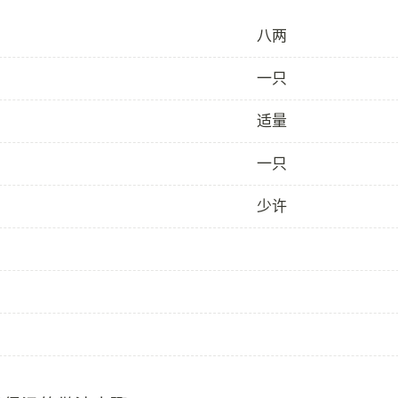
八两
一只
适量
一只
少许