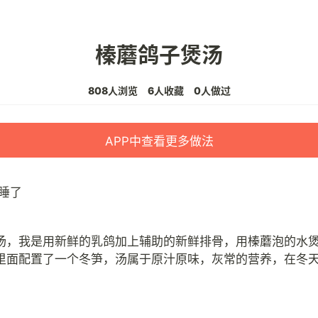
榛蘑鸽子煲汤
808人浏览
6人收藏
0人做过
APP中查看更多做法
睡了
汤，我是用新鲜的乳鸽加上辅助的新鲜排骨，用榛蘑泡的水
里面配置了一个冬笋，汤属于原汁原味，灰常的营养，在冬