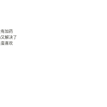
没有加药
汤又解决了
是蛮喜欢