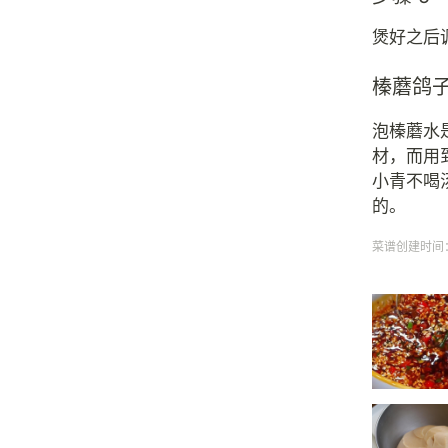
煲好之后
榛蘑鸽
泡榛蘑水
材，而用
小青不喝
的。
菜谱创建时间：20