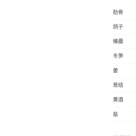
肋骨
鸽子
榛蘑
冬笋
姜
葱结
黄酒
盐