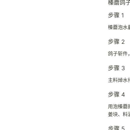
榛蘑鸽
步骤 1
榛蘑泡水
步骤 2
鸽子斩件
步骤 3
主料焯水
步骤 4
用泡榛蘑
姜块、料
步骤 5