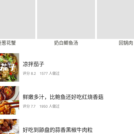
姜葱花蟹
奶白鲫鱼汤
回锅肉
凉拌茄子
评分 8.2
1577 人做过
鲜嫩多汁，比鲍鱼还好吃红烧香菇
评分 7.7
1950 人做过
好吃到舔盘的蒜香黑椒牛肉粒