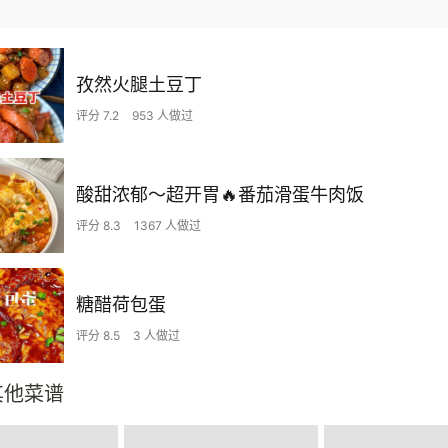
孜然火腿土豆丁
评分 7.2
953 人做过
酸甜浓郁～超开胃🔥番茄滑蛋牛肉饭
评分 8.3
1367 人做过
糖醋荷包蛋
评分 8.5
3 人做过
其他菜谱