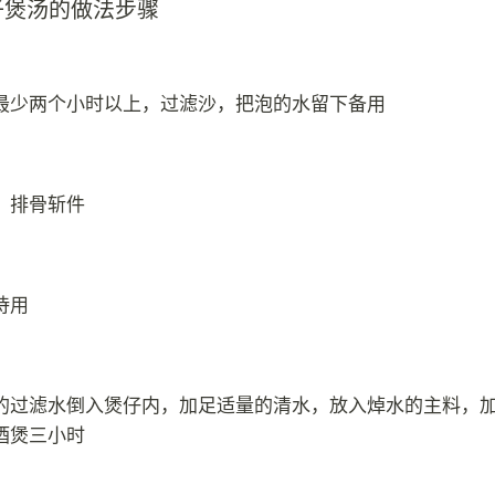
子煲汤的做法步骤
最少两个小时以上，过滤沙，把泡的水留下备用
，排骨斩件
待用
的过滤水倒入煲仔内，加足适量的清水，放入焯水的主料，
酒煲三小时