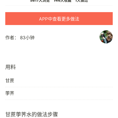
5817人浏览
146人收藏
1人做过
APP中查看更多做法
作者：
83小钟
用料
甘蔗
荸荠
甘蔗荸荠水的做法步骤