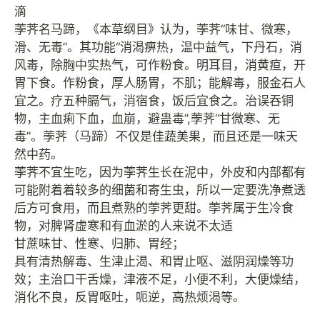
滴
荸荠名马蹄，《本草纲目》认为，荸荠“味甘、微寒，
滑、无毒”。其功能“消渴痹热，温中益气，下丹石，消
风毒，除胸中实热气，可作粉食。明耳目，消黄疸，开
胃下食。作粉食，厚人肠胃，不肌；能解毒，服金石人
宜之。疗五种膈气，消宿食，饭后宜食之。治误吞铜
物，主血痢下血，血崩，避蛊毒”,荸荠“甘微寒、无
毒”。荸荠（马蹄）不仅是佳蔬美果，而且还是一味天
然中药。
荸荠不宜生吃，因为荸荠生长在泥中，外皮和内部都有
可能附着着较多的细菌和寄生虫，所以一定要洗净煮透
后方可食用，而且煮熟的荸荠更甜。荸荠属于生冷食
物，对脾肾虚寒和有血淤的人来说不太适
甘蔗味甘、性寒、归肺、胃经；
具有清热解毒、生津止渴、和胃止呕、滋阴润燥等功
效；主治口干舌燥，津液不足，小便不利，大便燥结，
消化不良，反胃呕吐，呃逆，高热烦渴等。