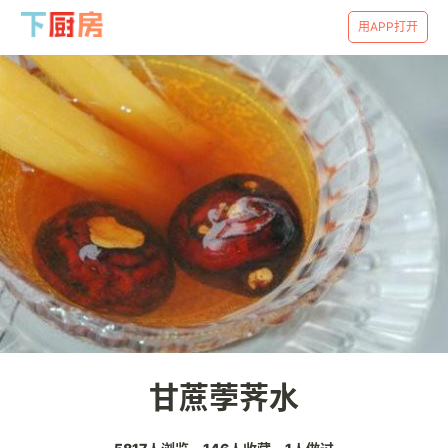
用APP打开
甘蔗荸荠水