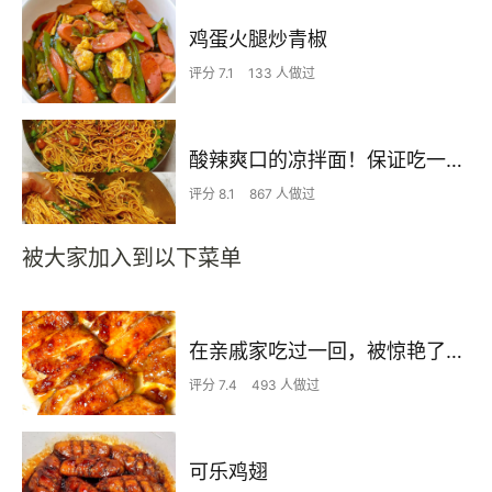
鸡蛋火腿炒青椒
评分 7.1
133 人做过
酸辣爽口的凉拌面！保证吃一次就上瘾
评分 8.1
867 人做过
被大家加入到以下菜单
在亲戚家吃过一回，被惊艳了…
评分 7.4
493 人做过
可乐鸡翅