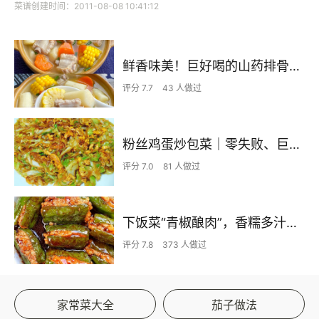
菜谱创建时间：2011-08-08 10:41:12
鲜香味美！巨好喝的山药排骨汤！！
评分 7.7
43 人做过
粉丝鸡蛋炒包菜｜零失败、巨下饭
评分 7.0
81 人做过
下饭菜“青椒酿肉”，香糯多汁鲜嫩下饭
评分 7.8
373 人做过
家常菜大全
茄子做法