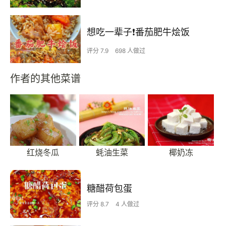
想吃一辈子❗️番茄肥牛烩饭
评分 7.9
698 人做过
作者的其他菜谱
红烧冬瓜
蚝油生菜
椰奶冻
糖醋荷包蛋
评分 8.7
4 人做过