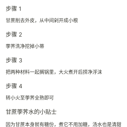
步骤 1
甘蔗削去外皮，从中间剁开成小根
步骤 2
荸荠洗净挖掉小蒂
步骤 3
把两种材料一起搁锅里，大火煮开后捞净浮沫
步骤 4
转小火至荸荠全熟即可
甘蔗荸荠水的小贴士
因为甘蔗本身就有糖份，煮它不用加糖，汤水也是清甜