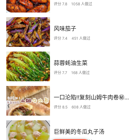
评分 7.8
1058 人做过
风味茄子
评分 7.4
451 人做过
蒜蓉蚝油生菜
评分 7.7
168 人做过
一口沦陷‼️复刻山姆牛肉卷㊙️皮薄馅足爆好吃
评分 8.5
608 人做过
巨鲜美的冬瓜丸子汤