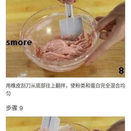
用橡皮刮刀从底部往上翻拌，使粉类和蛋白完全混合均
匀
步骤 9