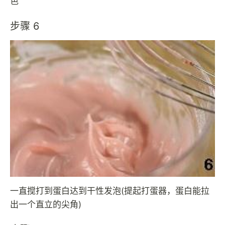
色
步骤 6
一直搅打到蛋白达到干性发泡(提起打蛋器，蛋白能拉
出一个直立的尖角)