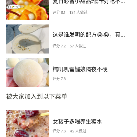
夏日必备小甜品❗低卡好吃不胖的多芒小丸子
评分 8.1
131 人做过
这是谁发明的配方😭😭，真的太香了❗️❗️
评分 7.2
57 人做过
糯叽叽雪媚娘隔夜不硬
评分 7.8
被大家加入到以下菜单
女孩子多喝养生糖水
评分 7.6
42 人做过