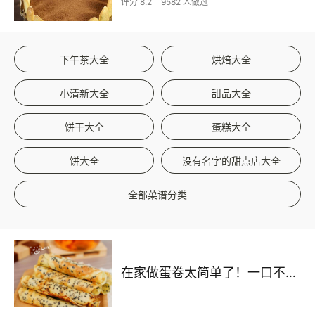
评分 8.2
9582 人做过
下午茶大全
烘焙大全
小清新大全
甜品大全
饼干大全
蛋糕大全
饼大全
没有名字的甜点店大全
全部菜谱分类
在家做蛋卷太简单了！一口不粘锅，香酥掉渣，学会再也不用买零食～