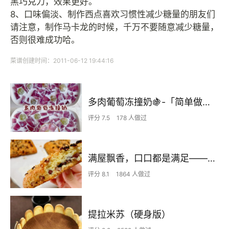
黑巧克力，效果更好。
8、口味偏淡、制作西点喜欢习惯性减少糖量的朋友们
请注意，制作马卡龙的时候，千万不要随意减少糖量，
否则很难成功哈。
菜谱创建时间：2011-06-12 19:44:16
多肉葡萄冻撞奶🍇-「简单做法」0失败
评分 7.5
178 人做过
满屋飘香，口口都是满足——酥松香甜的蔓越莓蜜豆司康
评分 8.1
1864 人做过
提拉米苏（硬身版）