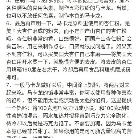
5、在制作马卡龙的时候，可以根据自己的喜好，加入
各种颜色的食用色素，制作五彩缤纷的马卡龙。当然，
也可以不放任何色素，制作本色的马卡龙。
6、最后再声明一下，马卡龙原料里使用的杏仁粉，是
美国大杏仁磨成的粉末，而不是国产山杏仁的杏仁粉
哦。杏仁粉非常的香，口感很好。而国产山杏仁粉则会
有苦味，用它来制作点心，口感就很成问题了。如果买
不到杏仁粉，可以买美国大杏仁自己来磨——将美国大
杏仁用开水烫一下，就能很方便的去皮。将去皮的杏仁
用烤箱160度左右烘干，冷却后再用食品料理机磨成粉
即可。
7、一般马卡龙做好以后，中间涂上馅料，将两片对夹
起来吃。马卡龙的馅非常丰富，你可以使用各种你喜欢
的馅料，但不能用太湿或流动性太强的馅料。这里提供
一个馅料：将100克黑巧克力切成小块，和100克动物
性淡奶油混合，隔水加热并搅拌直到巧克力完全融化，
待冷却以后就是巧克力馅了。不需要加糖，因为马卡龙
本身已经非常甜了。如果你用的是可可脂含量很高的苦