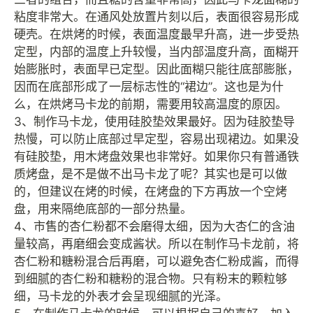
粘度非常大。在通风处放置片刻以后，表面很容易形成
硬壳。在烘烤的时候，表面温度最早升高，进一步受热
定型，内部的温度上升较慢，当内部温度升高，面糊开
始膨胀时，表面早已定型。因此面糊只能往底部膨胀，
因而在底部形成了一层标志性的“裙边”。这也是为什
么，在烘烤马卡龙的前期，需要用较高温度的原因。
3、制作马卡龙，使用硅胶垫效果最好。因为硅胶垫导
热慢，可以防止底部过早定型，容易出现裙边。如果没
有硅胶垫，用木烤盘效果也非常好。如果你只有普通铁
质烤盘，是不是做不出马卡龙了呢？其实也是可以做
的，但建议在烤的时候，在烤盘的下方再放一个空烤
盘，用来隔绝底部的一部分热量。
4、市售的杏仁粉都不会磨得太细，因为大杏仁的含油
量较高，再磨细会变成酱状。所以在制作马卡龙前，将
杏仁粉和糖粉混合后再磨，可以避免杏仁粉成酱，而得
到细腻的杏仁粉和糖粉的混合物。只有粉末的颗粒够
细，马卡龙的外表才会呈现细腻的光泽。