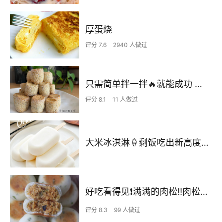
厚蛋烧
评分 7.6
2940 人做过
只需简单拌一拌🔥就能成功 香酥伯爵红茶💎饼干 下午茶点 小零食【低油低糖】
评分 8.1
11 人做过
大米冰淇淋🍦剩饭吃出新高度，夏天必吃系列❤️
好吃看得见❗️满满的肉松‼️肉松香葱软皮饼
评分 8.3
99 人做过