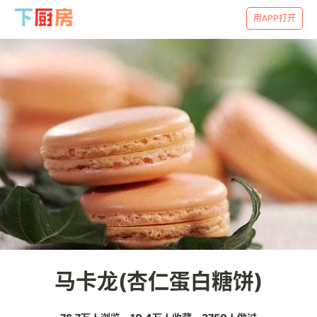
用APP打开
马卡龙(杏仁蛋白糖饼)