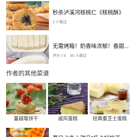
秒杀泸溪河核桃仁《核桃酥》
2 人做过
无需烤箱！奶香味浓郁！香甜嫩滑的椰蓉奶糕
评分 7.4
60 人做过
作者的其他菜谱
蔓越莓饼干
戚风蛋糕
经典重芝士蛋糕