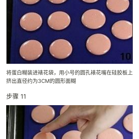
将蛋白糊装进裱花袋，用小号的圆孔裱花嘴在硅胶板上
挤出直径约为3CM的圆形面糊
步骤 11