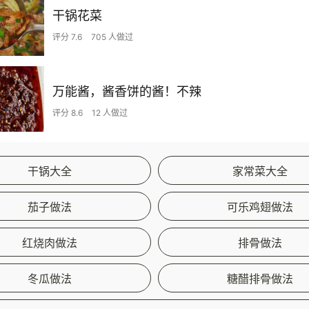
干锅花菜
评分 7.6
705 人做过
万能酱，酱香饼的酱！不辣
评分 8.6
12 人做过
干锅大全
家常菜大全
茄子做法
可乐鸡翅做法
红烧肉做法
排骨做法
冬瓜做法
糖醋排骨做法