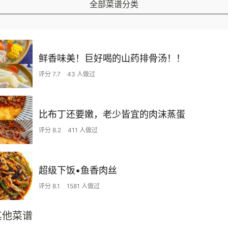
全部菜谱分类
鲜香味美！巨好喝的山药排骨汤！！
评分 7.7
43 人做过
比布丁还要嫩，老少皆宜的肉沫蒸蛋
评分 8.2
411 人做过
超级下饭•鱼香肉丝
评分 8.1
1581 人做过
其他菜谱