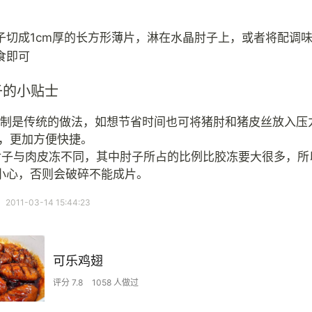
子切成1cm厚的长方形薄片，淋在水晶肘子上，或者将配调
食即可
子的小贴士
蒸制是传统的做法，如想节省时间也可将猪肘和猪皮丝放入压
钟，更加方便快捷。
肘子与肉皮冻不同，其中肘子所占的比例比胶冻要大很多，所
小心，否则会破碎不能成片。
11-03-14 15:44:23
可乐鸡翅
评分 7.8
1058 人做过