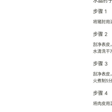
水晶肘
步骤 1
将猪肘用
步骤 2
刮净表皮
水清洗干
步骤 3
刮净表皮
火煮制5
步骤 4
将肉皮用