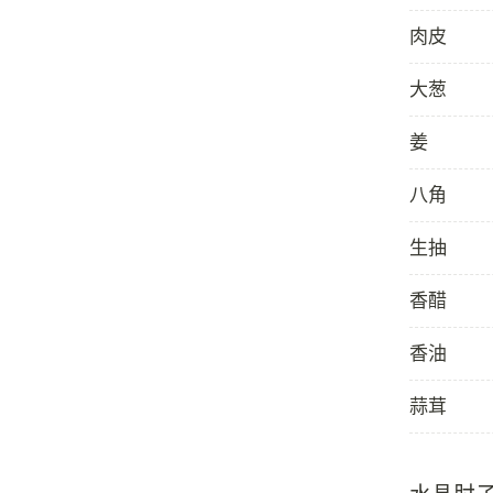
肉皮
大葱
姜
八角
生抽
香醋
香油
蒜茸