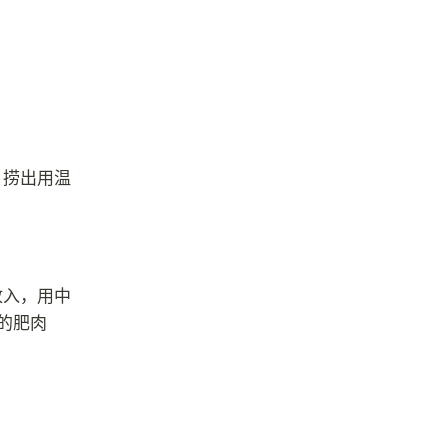
，捞出用温
放入，用中
的肥肉