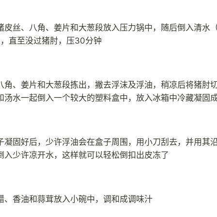
猪皮丝、八角、姜片和大葱段放入压力锅中，随后倒入清水
l），直至没过猪肘，压30分钟
八角、姜片和大葱段拣出，撇去浮沫及浮油，稍凉后将猪肘
和汤水一起倒入一个较大的塑料盒中，放入冰箱中冷藏凝固
子凝固好后，少许浮油会在盒子周围，用小刀刮去，并用其
倒入少许凉开水，这样就可以轻松倒扣出皮冻了
醋、香油和蒜茸放入小碗中，调和成调味汁