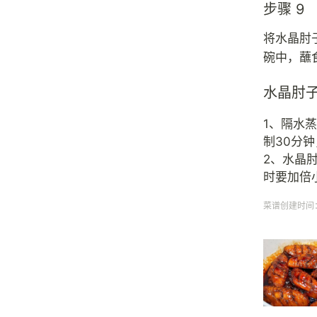
步骤 9
将水晶肘
碗中，蘸
水晶肘
1、隔水
制30分
2、水晶
时要加倍
菜谱创建时间：20