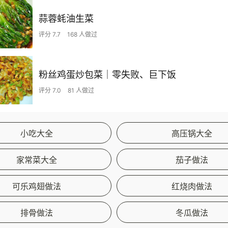
蒜蓉蚝油生菜
评分 7.7
168 人做过
粉丝鸡蛋炒包菜｜零失败、巨下饭
评分 7.0
81 人做过
小吃大全
高压锅大全
家常菜大全
茄子做法
可乐鸡翅做法
红烧肉做法
排骨做法
冬瓜做法