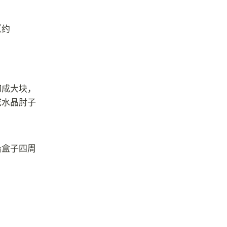
（约
切成大块，
成水晶肘子
沿盒子四周