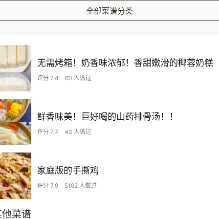
全部菜谱分类
无需烤箱！奶香味浓郁！香甜嫩滑的椰蓉奶糕
评分 7.4
60 人做过
鲜香味美！巨好喝的山药排骨汤！！
评分 7.7
43 人做过
家庭版的手撕鸡
评分 7.9
5162 人做过
其他菜谱