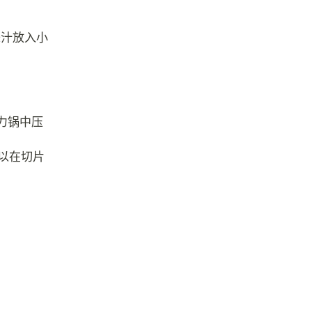
味汁放入小
力锅中压
以在切片