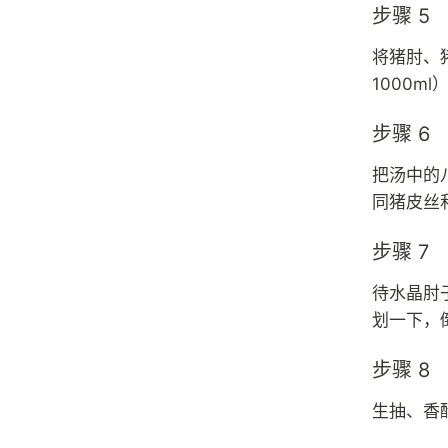
步骤 5
将猪肘、
1000m
步骤 6
把汤中的
同猪皮丝
步骤 7
待水晶肘
划一下，
步骤 8
生抽、香