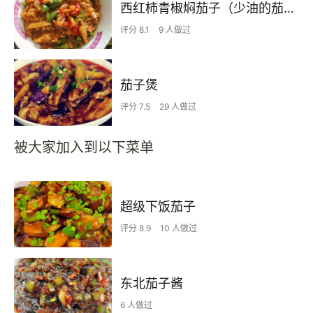
西红柿青椒焖茄子（少油的茄子做法）
评分 8.1
9 人做过
茄子煲
评分 7.5
29 人做过
被大家加入到以下菜单
超级下饭茄子
评分 8.9
10 人做过
东北茄子酱
6 人做过