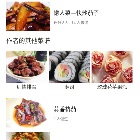
懒人菜—快炒茄子
评分 8.8
14 人做过
作者的其他菜谱
红烧排骨
寿司
玫瑰花苹果派
蒜香杭茄
1 人做过