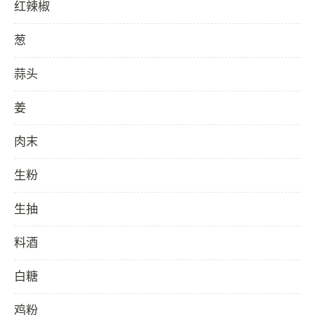
红辣椒
葱
蒜头
姜
肉末
生粉
生抽
料酒
白糖
鸡粉