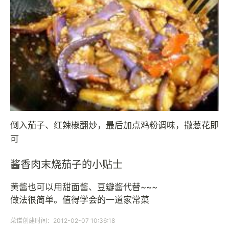
倒入茄子、红辣椒翻炒，最后加点鸡粉调味，撒葱花即
可
酱香肉末烧茄子的小贴士
黄酱也可以用甜面酱、豆瓣酱代替~~~
做法很简单。值得学会的一道家常菜
菜谱创建时间：2012-02-07 10:36:18