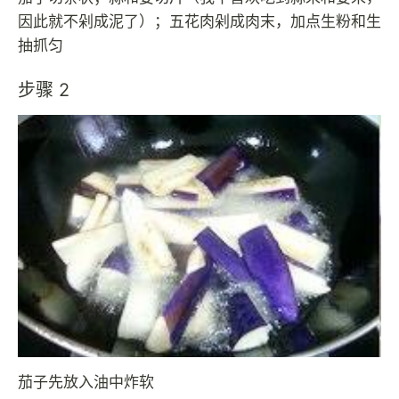
因此就不剁成泥了）；五花肉剁成肉末，加点生粉和生
抽抓匀
步骤 2
茄子先放入油中炸软