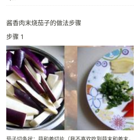
酱香肉末烧茄子的做法步骤
步骤 1
茄子切条状；蒜和姜切片（我不喜欢吃到蒜末和姜末，