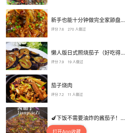
新手也能十分钟做完全家舔盘子的肉末茄子
评分 7.6
270 人做过
懒人版日式照烧茄子（好吃得一塌糊涂😂简单快手）
评分 7.9
19 人做过
茄子烧肉
评分 7.2
11 人做过
🍆下饭不需要油炸的酱茄子！香辣不腻！简单上手快
评分 7.4
23 人做过
打开App收藏