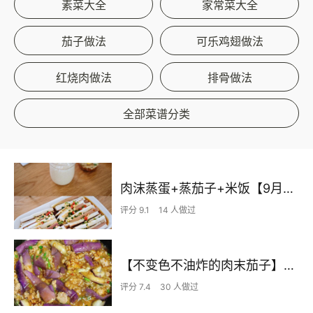
素菜大全
家常菜大全
茄子做法
可乐鸡翅做法
红烧肉做法
排骨做法
全部菜谱分类
肉沫蒸蛋+蒸茄子+米饭【9月北鼎蒸炖锅食谱】
评分 9.1
14 人做过
【不变色不油炸的肉末茄子】下饭神器
评分 7.4
30 人做过