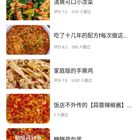
清爽可口小凉菜
评分 7.5
330 人做过
吃了十几年的配方❗️每次做这至少吃2碗
评分 8.2
595 人做过
家庭版的手撕鸡
评分 7.9
5162 人做过
饭店不外传的【蒜蓉辣椒酱】自己在家也可以做出
2 人做过
糖醋荷包蛋