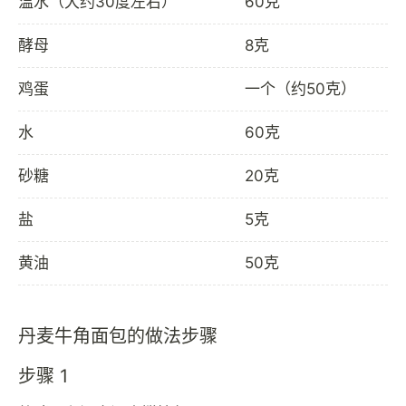
温水（大约30度左右）
60克
酵母
8克
鸡蛋
一个（约50克）
水
60克
砂糖
20克
盐
5克
黄油
50克
丹麦牛角面包的做法步骤
步骤 1