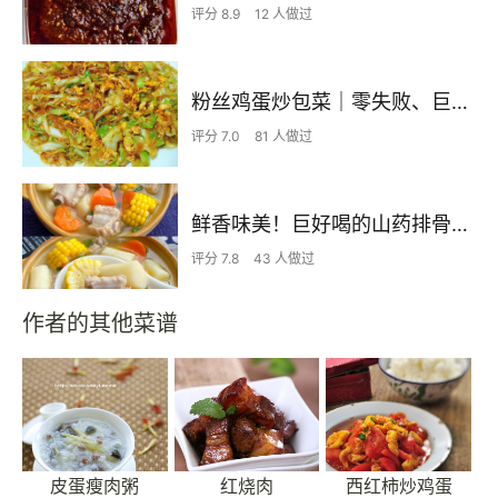
评分 8.9
12 人做过
粉丝鸡蛋炒包菜｜零失败、巨下饭
评分 7.0
81 人做过
鲜香味美！巨好喝的山药排骨汤！！
评分 7.8
43 人做过
作者的其他菜谱
皮蛋瘦肉粥
红烧肉
西红柿炒鸡蛋