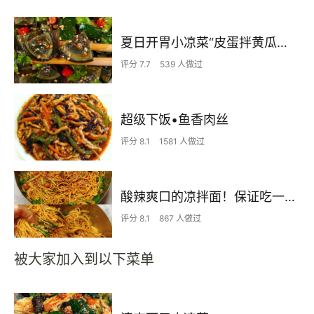
夏日开胃小凉菜“皮蛋拌黄瓜🥒”开胃减脂
评分 7.7
539 人做过
超级下饭•鱼香肉丝
评分 8.1
1581 人做过
酸辣爽口的凉拌面！保证吃一次就上瘾
评分 8.1
867 人做过
被大家加入到以下菜单