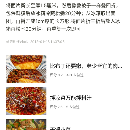
将面片擀长至厚1.5厘米，然后像叠被子一样叠四折，
包保鲜膜后放冰箱冷藏松弛20分钟；从冰箱取出面
团，再擀开成1cm厚的长方形,将面片折三折后放入冰
箱再松弛20分钟，再重复一次即可
菜谱创建时间：2012-01-18 11:37:03
比布丁还要嫩，老少皆宜的肉沫蒸蛋
评分 8.2
411 人做过
拌凉菜万能拌料汁
评分 7.6
5 人做过
干锅花菜