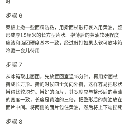
时
步骤 6
案板上撒一些面粉防粘，用擀面杖敲打裹入用黄油，整
形成厚1.5厘米的长方型片状。擀薄后的黄油软硬程度
应该和面团硬度基本一致，经过敲打如果太软可放冰箱
冷藏一会儿待用
步骤 7
从冰箱取出面团，先放置回室温15分钟，再用擀面杖
擀成长方形。擀的时候四个角向外擀，这样容易把形状
擀得比较均匀。擀好的面片，其宽度应与整形后的黄油
的宽度一致，长度是黄油的三倍。把整形后的黄油放在
面片中间。将两侧的面片包住黄油，然后将上下端捏死
步骤 8