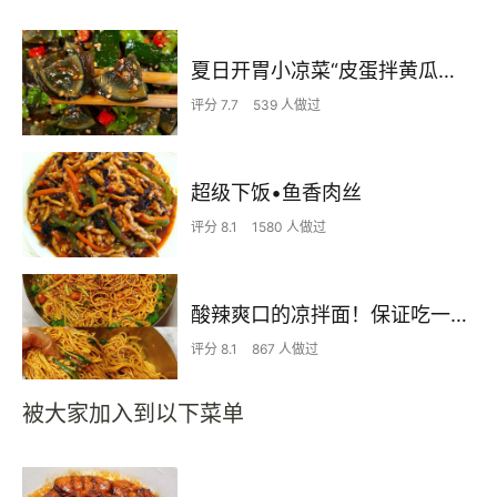
夏日开胃小凉菜“皮蛋拌黄瓜🥒”开胃减脂
评分 7.7
539 人做过
超级下饭•鱼香肉丝
评分 8.1
1580 人做过
酸辣爽口的凉拌面！保证吃一次就上瘾
评分 8.1
867 人做过
被大家加入到以下菜单