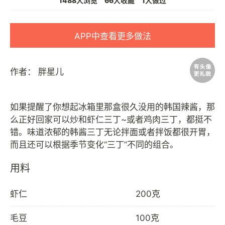
1488人浏览
66人收藏
1人做过
APP中查看更多做法
作者：
胖星儿
如果提醒了你想起冰箱里那盒很久没用的韩国辣酱，那
么正好回家可以炒和虾仁三丁~或者鸡肉三丁，都挺不
错。味道浓郁的韩酱三丁无论拌面或者拌饭都很开胃，
用料
虾仁
200克
毛豆
100克