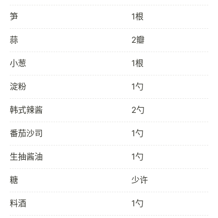
笋
1根
蒜
2瓣
小葱
1根
淀粉
1勺
韩式辣酱
2勺
番茄沙司
1勺
生抽酱油
1勺
糖
少许
料酒
1勺