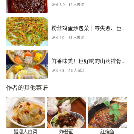
评分 8.9
12 人做过
粉丝鸡蛋炒包菜｜零失败、巨下饭
评分 7.0
81 人做过
鲜香味美！巨好喝的山药排骨汤！！
评分 7.8
43 人做过
作者的其他菜谱
醋溜大白菜
炸酱面
红烧鱼