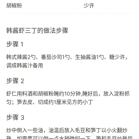
胡椒粉
少许
韩酱虾三丁的做法步骤
步骤 1
韩式辣酱2勺、番茄沙司1勺、生抽酱油1勺、糖少许，
调成韩酱汁备用
步骤 2
虾仁用料酒和胡椒粉腌约10分钟,腌好后，放入淀粉抓
匀；笋去皮、切成约1厘米见方的小丁
步骤 3
炒中倒入一些油，油温后放入毛豆和笋丁以小火翻炒
熟，如需要可以倒一点水稍微焖一下。笋和毛豆炒熟后