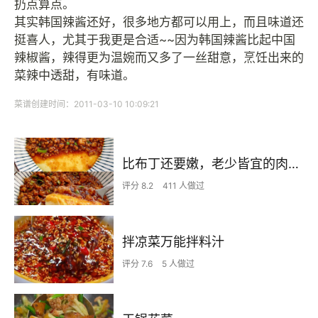
扔点算点。
其实韩国辣酱还好，很多地方都可以用上，而且味道还
挺喜人，尤其于我更是合适~~因为韩国辣酱比起中国
辣椒酱，辣得更为温婉而又多了一丝甜意，烹饪出来的
菜辣中透甜，有味道。
菜谱创建时间：2011-03-10 10:09:21
比布丁还要嫩，老少皆宜的肉沫蒸蛋
评分 8.2
411 人做过
拌凉菜万能拌料汁
评分 7.6
5 人做过