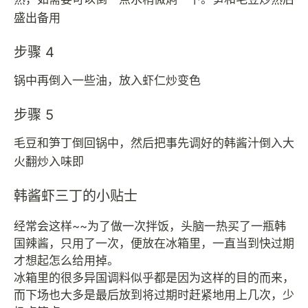
盛出备用
步骤 4
锅中再倒入一些油，放入虾仁炒变色
步骤 5
毛豆和笋丁倒回锅中，然后把事先调好的韩酱汁倒入大
火翻炒入味即
韩酱虾三丁的小贴士
经常会这样~~为了做一次拌饭，头脑一热买了一瓶韩
国辣酱，只用了一次，便放在冰箱里，一直当到快过期
才想起怎么给用掉。
冰箱里的很多异国调料似乎都是因为这样的目的而来，
而下场也大多是最后放到将过期时赶紧地用上几次，少