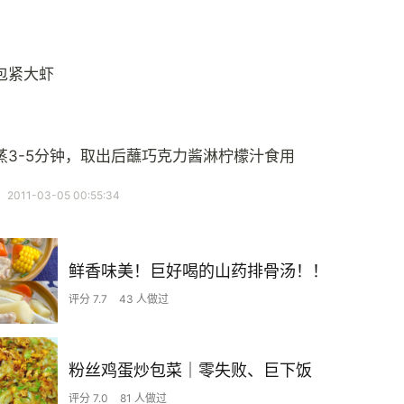
包紧大虾
蒸3-5分钟，取出后蘸巧克力酱淋柠檬汁食用
11-03-05 00:55:34
鲜香味美！巨好喝的山药排骨汤！！
评分 7.7
43 人做过
粉丝鸡蛋炒包菜｜零失败、巨下饭
评分 7.0
81 人做过