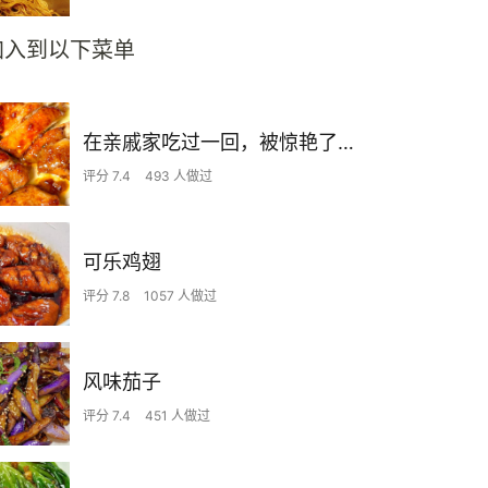
加入到以下菜单
在亲戚家吃过一回，被惊艳了…
评分 7.4
493 人做过
可乐鸡翅
评分 7.8
1057 人做过
风味茄子
评分 7.4
451 人做过