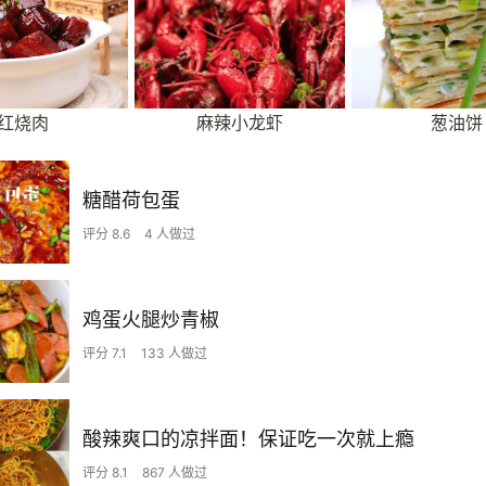
红烧肉
麻辣小龙虾
葱油饼
糖醋荷包蛋
评分 8.6
4 人做过
鸡蛋火腿炒青椒
评分 7.1
133 人做过
酸辣爽口的凉拌面！保证吃一次就上瘾
评分 8.1
867 人做过