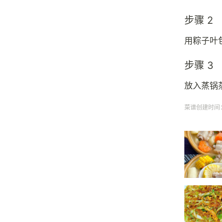
步骤 2
用粽子叶
步骤 3
放入蒸锅
菜谱创建时间：20