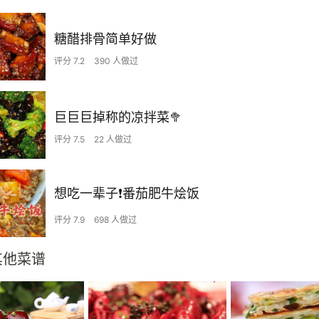
糖醋排骨简单好做
评分 7.2
390 人做过
巨巨巨掉称的凉拌菜🥦
评分 7.5
22 人做过
想吃一辈子❗️番茄肥牛烩饭
评分 7.9
698 人做过
其他菜谱