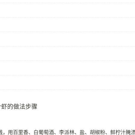
汁虾的做法步骤
线，用百里香、白葡萄酒、李派林、盐、胡椒粉、鲜柠汁腌