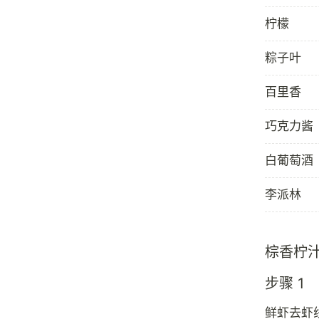
柠檬
粽子叶
百里香
巧克力酱
白葡萄酒
李派林
棕香柠
步骤 1
鲜虾去虾