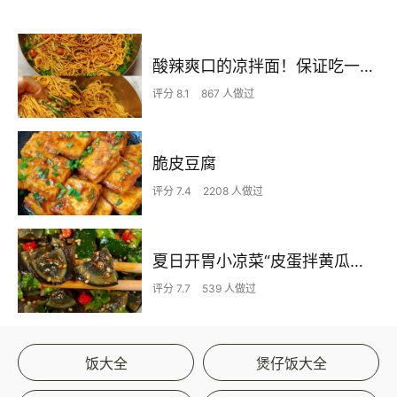
酸辣爽口的凉拌面！保证吃一次就上瘾
评分 8.1
867 人做过
脆皮豆腐
评分 7.4
2208 人做过
夏日开胃小凉菜“皮蛋拌黄瓜🥒”开胃减脂
评分 7.7
539 人做过
饭大全
煲仔饭大全