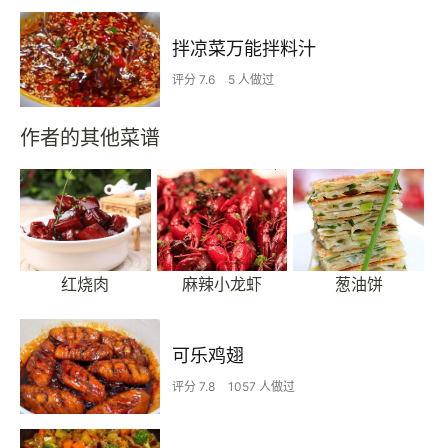
拌凉菜万能拌料汁
评分 7.6
5 人做过
作者的其他菜谱
红烧肉
麻辣小龙虾
葱油饼
可乐鸡翅
评分 7.8
1057 人做过