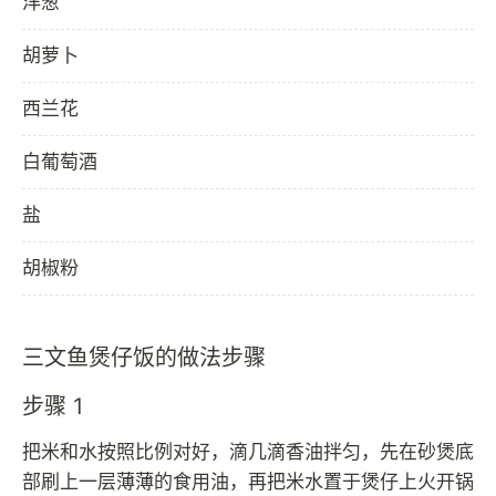
洋葱
胡萝卜
西兰花
白葡萄酒
盐
胡椒粉
三文鱼煲仔饭的做法步骤
步骤 1
把米和水按照比例对好，滴几滴香油拌匀，先在砂煲底
部刷上一层薄薄的食用油，再把米水置于煲仔上火开锅