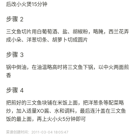
后改小火煲15分钟
步骤 2
三文鱼切片用白葡萄酒、盐、胡椒粉，略腌，西兰花弄
成小朵、洋葱切条、胡萝卜切成圆片
步骤 3
锅中倒油，在油温略高时将三文鱼下锅，以中火两面煎
香
步骤 4
把煎好的三文鱼块铺在米饭上面，把洋葱条等配菜略
炒，加入适量XO酱、水和调料，最后连汁盖在三文鱼
饭的最上面，再上火小火5分钟即可
菜谱创建时间：2011-03-04 18:05:47