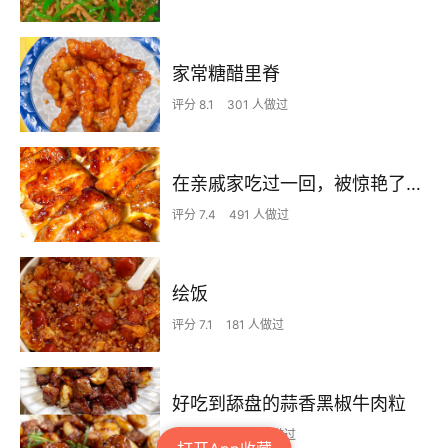
家常糖醋里脊
评分 8.1
301 人做过
在亲戚家吃过一回，被惊艳了…
评分 7.4
491 人做过
绘饭
评分 7.1
181 人做过
好吃到舔盘的蒜香黑椒牛肉粒
评分 7.6
1630 人做过