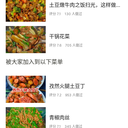
土豆燉牛肉之饭扫光，这样做也太香了吧，还没出锅已是浓香四溢了
评分 7.1
130 人做过
干锅花菜
评分 7.6
705 人做过
被大家加入到以下菜单
孜然火腿土豆丁
评分 7.2
953 人做过
青椒肉丝
评分 7.1
345 人做过