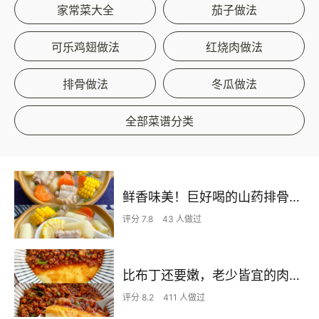
家常菜大全
茄子做法
可乐鸡翅做法
红烧肉做法
排骨做法
冬瓜做法
全部菜谱分类
鲜香味美！巨好喝的山药排骨汤！！
评分 7.8
43 人做过
比布丁还要嫩，老少皆宜的肉沫蒸蛋
评分 8.2
411 人做过